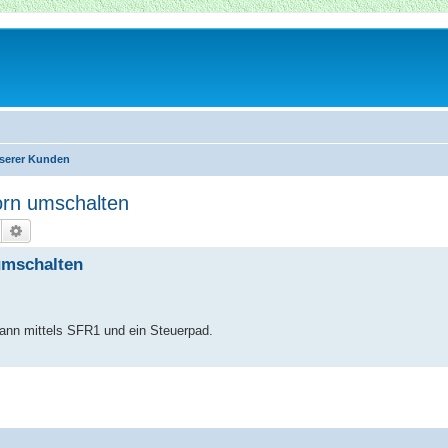
nserer Kunden
orn umschalten
Suche
Erweiterte Suche
umschalten
kann mittels SFR1 und ein Steuerpad.