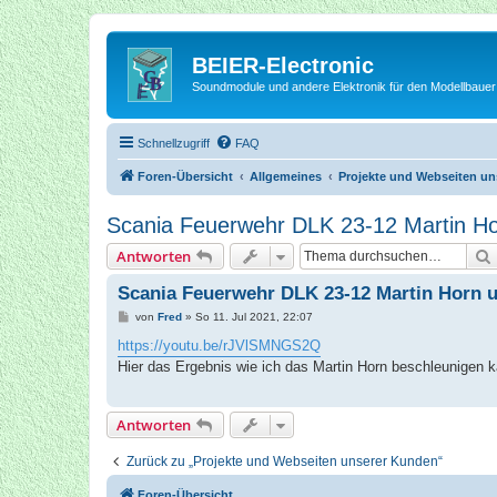
BEIER-Electronic
Soundmodule und andere Elektronik für den Modellbauer
Schnellzugriff
FAQ
Foren-Übersicht
Allgemeines
Projekte und Webseiten u
Scania Feuerwehr DLK 23-12 Martin H
Antworten
Scania Feuerwehr DLK 23-12 Martin Horn 
B
von
Fred
»
So 11. Jul 2021, 22:07
e
i
https://youtu.be/rJVlSMNGS2Q
t
Hier das Ergebnis wie ich das Martin Horn beschleunigen 
r
a
g
Antworten
Zurück zu „Projekte und Webseiten unserer Kunden“
Foren-Übersicht