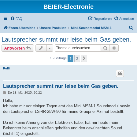
BEIER-Electronic
FAQ
Registrieren
Anmelden
S
Foren-Übersicht
Unsere Produkte
Mini-Soundmodul MSM-1
u
Lautsprecher summt nur leise beim Gas geben.
c
Suche
Erweiterte
Antworten
h
e
1
2
Nächste
15 Beiträge
Rulli
Lautsprecher summt nur leise beim Gas geben.
B
Do 13. Mär 2025, 20:22
e
i
Hallo,
t
ich habe mir vor einigen Tagen erst das Mini MSM-1 Soundmodul sowie
r
a
den Lautsprecher LS-4R-25W-90 für meine Graupner Azimut bestellt.
g
Da ich keine Ahnung von der Elektronik habe, hat mir heute mein
Bekannter beim anschließen geholfen und den gewünschten Sound
(Schiff 1) eingestellt.