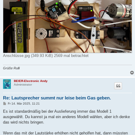
Anschlüsse.jpg (349.93 KiB) 2569 mal betrachtet
Grüße Rulli
BEIER-Electronic Andy
Administrator
Re: Lautsprecher summt nur leise beim Gas geben.
B
Fr 14. Mär 2025, 11:21
e
i
Es ist standardmäßig bei der Auslieferung immer das Modell 1
t
ausgewählt. Du kannst ja mal ein anderes Modell wählen, aber ich denke
r
a
das wird nichts bringen.
g
Wenn das mit der Lautstärke erhöhen nicht geholfen hat, dann müssten