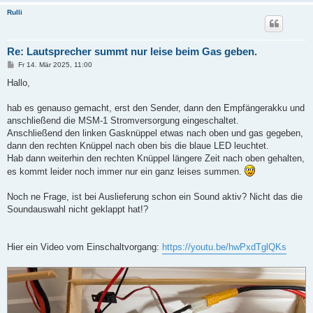
Rulli
Re: Lautsprecher summt nur leise beim Gas geben.
B
Fr 14. Mär 2025, 11:00
e
i
Hallo,
t
r
a
hab es genauso gemacht, erst den Sender, dann den Empfängerakku und
g
anschließend die MSM-1 Stromversorgung eingeschaltet.
Anschließend den linken Gasknüppel etwas nach oben und gas gegeben,
dann den rechten Knüppel nach oben bis die blaue LED leuchtet.
Hab dann weiterhin den rechten Knüppel längere Zeit nach oben gehalten,
es kommt leider noch immer nur ein ganz leises summen.
Noch ne Frage, ist bei Auslieferung schon ein Sound aktiv? Nicht das die
Soundauswahl nicht geklappt hat!?
Hier ein Video vom Einschaltvorgang:
https://youtu.be/hwPxdTglQKs