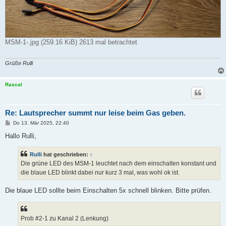
MSM-1-.jpg (259.16 KiB) 2613 mal betrachtet
Grüße Rulli
Rascal
Re: Lautsprecher summt nur leise beim Gas geben.
B
Do 13. Mär 2025, 22:40
e
i
Hallo Rulli,
t
r
a
Rulli
hat geschrieben:
↑
g
Die grüne LED des MSM-1 leuchtet nach dem einschalten konstant und
die blaue LED blinkt dabei nur kurz 3 mal, was wohl ok ist.
Die blaue LED sollte beim Einschalten 5x schnell blinken. Bitte prüfen.
Prob #2-1 zu Kanal 2 (Lenkung)