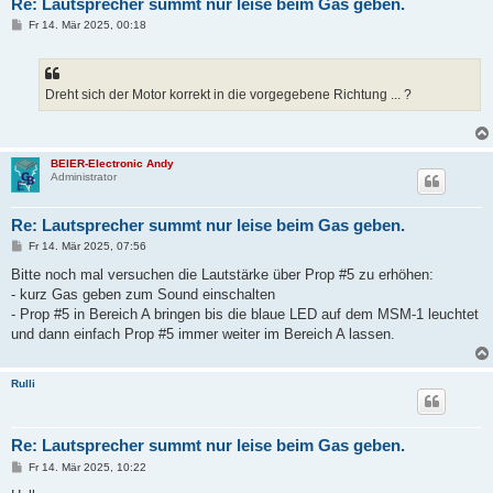
Re: Lautsprecher summt nur leise beim Gas geben.
B
Fr 14. Mär 2025, 00:18
e
i
t
r
a
Dreht sich der Motor korrekt in die vorgegebene Richtung ... ?
g
BEIER-Electronic Andy
Administrator
Re: Lautsprecher summt nur leise beim Gas geben.
B
Fr 14. Mär 2025, 07:56
e
i
Bitte noch mal versuchen die Lautstärke über Prop #5 zu erhöhen:
t
- kurz Gas geben zum Sound einschalten
r
a
- Prop #5 in Bereich A bringen bis die blaue LED auf dem MSM-1 leuchtet
g
und dann einfach Prop #5 immer weiter im Bereich A lassen.
Rulli
Re: Lautsprecher summt nur leise beim Gas geben.
B
Fr 14. Mär 2025, 10:22
e
i