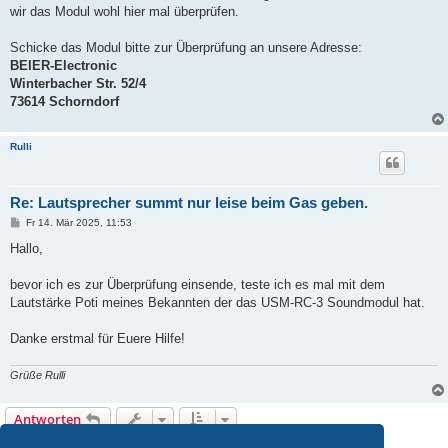
wir das Modul wohl hier mal überprüfen.
Schicke das Modul bitte zur Überprüfung an unsere Adresse:
BEIER-Electronic
Winterbacher Str. 52/4
73614 Schorndorf
Rulli
Re: Lautsprecher summt nur leise beim Gas geben.
B
Fr 14. Mär 2025, 11:53
e
i
Hallo,
t
r
a
bevor ich es zur Überprüfung einsende, teste ich es mal mit dem
g
Lautstärke Poti meines Bekannten der das USM-RC-3 Soundmodul hat.
Danke erstmal für Euere Hilfe!
Grüße Rulli
Antworten