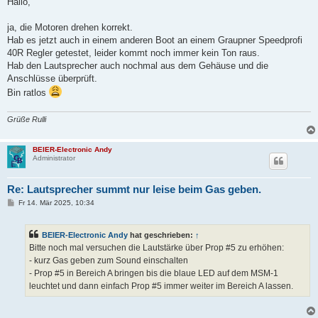
Hallo,
t
r
a
ja, die Motoren drehen korrekt.
g
Hab es jetzt auch in einem anderen Boot an einem Graupner Speedprofi
40R Regler getestet, leider kommt noch immer kein Ton raus.
Hab den Lautsprecher auch nochmal aus dem Gehäuse und die
Anschlüsse überprüft.
Bin ratlos
Grüße Rulli
BEIER-Electronic Andy
Administrator
Re: Lautsprecher summt nur leise beim Gas geben.
B
Fr 14. Mär 2025, 10:34
e
i
t
BEIER-Electronic Andy
hat geschrieben:
↑
r
a
Bitte noch mal versuchen die Lautstärke über Prop #5 zu erhöhen:
g
- kurz Gas geben zum Sound einschalten
- Prop #5 in Bereich A bringen bis die blaue LED auf dem MSM-1
leuchtet und dann einfach Prop #5 immer weiter im Bereich A lassen.