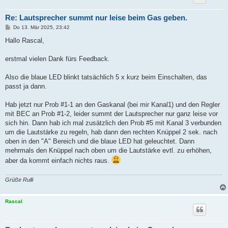
Re: Lautsprecher summt nur leise beim Gas geben.
B
Do 13. Mär 2025, 23:42
e
i
Hallo Rascal,
t
r
a
erstmal vielen Dank fürs Feedback.
g
Also die blaue LED blinkt tatsächlich 5 x kurz beim Einschalten, das
passt ja dann.
Hab jetzt nur Prob #1-1 an den Gaskanal (bei mir Kanal1) und den Regler
mit BEC an Prob #1-2, leider summt der Lautsprecher nur ganz leise vor
sich hin. Dann hab ich mal zusätzlich den Prob #5 mit Kanal 3 verbunden
um die Lautstärke zu regeln, hab dann den rechten Knüppel 2 sek. nach
oben in den "A" Bereich und die blaue LED hat geleuchtet. Dann
mehrmals den Knüppel nach oben um die Lautstärke evtl. zu erhöhen,
aber da kommt einfach nichts raus.
Grüße Rulli
Rascal