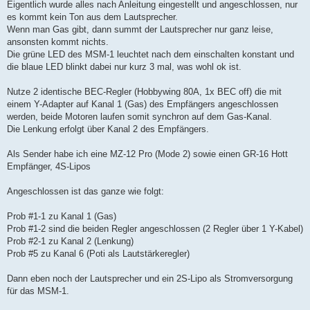
Eigentlich wurde alles nach Anleitung eingestellt und angeschlossen, nur
es kommt kein Ton aus dem Lautsprecher.
Wenn man Gas gibt, dann summt der Lautsprecher nur ganz leise,
ansonsten kommt nichts.
Die grüne LED des MSM-1 leuchtet nach dem einschalten konstant und
die blaue LED blinkt dabei nur kurz 3 mal, was wohl ok ist.
Nutze 2 identische BEC-Regler (Hobbywing 80A, 1x BEC off) die mit
einem Y-Adapter auf Kanal 1 (Gas) des Empfängers angeschlossen
werden, beide Motoren laufen somit synchron auf dem Gas-Kanal.
Die Lenkung erfolgt über Kanal 2 des Empfängers.
Als Sender habe ich eine MZ-12 Pro (Mode 2) sowie einen GR-16 Hott
Empfänger, 4S-Lipos
Angeschlossen ist das ganze wie folgt:
Prob #1-1 zu Kanal 1 (Gas)
Prob #1-2 sind die beiden Regler angeschlossen (2 Regler über 1 Y-Kabel)
Prob #2-1 zu Kanal 2 (Lenkung)
Prob #5 zu Kanal 6 (Poti als Lautstärkeregler)
Dann eben noch der Lautsprecher und ein 2S-Lipo als Stromversorgung
für das MSM-1.