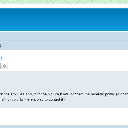
1
em
Suche
Erweiterte Suche
 the sfr-1. As shown in the picture,if you connect the receiver power (1 chan
all turn on. Is there a way to control it?