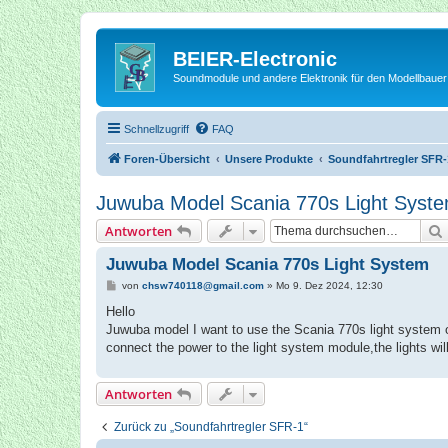
BEIER-Electronic
Soundmodule und andere Elektronik für den Modellbauer
Schnellzugriff
FAQ
Foren-Übersicht
Unsere Produkte
Soundfahrtregler SFR-
Juwuba Model Scania 770s Light Syst
Antworten
Juwuba Model Scania 770s Light System
B
von
chsw740118@gmail.com
»
Mo 9. Dez 2024, 12:30
e
i
Hello
t
Juwuba model I want to use the Scania 770s light system on
r
a
connect the power to the light system module,the lights will 
g
Antworten
Zurück zu „Soundfahrtregler SFR-1“