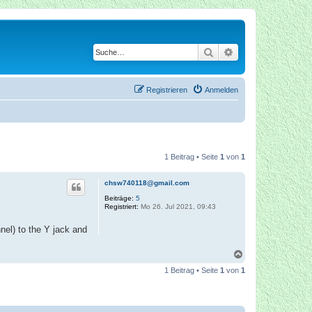
Suche
Erweiterte Suche
Registrieren
Anmelden
1 Beitrag • Seite
1
von
1
chsw740118@gmail.com
Beiträge:
5
Registriert:
Mo 26. Jul 2021, 09:43
nel) to the Y jack and
N
a
1 Beitrag • Seite
1
von
1
c
h
o
b
e