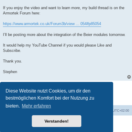
If you enjoy the video and want to learn more, my build thread is on the
Armortek Forum here:
https://www.armortek.co.uk/Forum3b/view ... 054#p85054
I’ll be posting more about the integration of the Beier modules tomorrow.
It would help my YouTube Channel if you would please Like and
Subscribe.
Thank you.
Stephen
Antworten
Diese Website nutzt Cookies, um dir den
1 Beitrag • Seite
1
von
1
bestmöglichen Komfort bei der Nutzung zu
bieten.
Mehr erfahren
Foren-Übersicht
Alle Zeiten sind
UTC+02:00
Verstanden!
Powered by
phpBB
® Forum Software © phpBB Limited
Deutsche Übersetzung durch
phpBB.de
Datenschutz
|
Nutzungsbedingungen