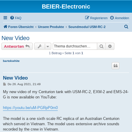
BEIER-Electronic
FAQ
Registrieren
Anmelden
S
Foren-Übersicht
Unsere Produkte
Soundmodul USM-RC-2
u
New Video
c
Suche
Erweiterte
Antworten
h
1 Beitrag • Seite
1
von
1
e
bartokwhite
New Video
B
Do 26. Aug 2021, 21:49
e
i
My new video of my Centurion tank with USM-RC-2, EXM-2 and EMS-24-
t
G is now available on YouTube:
r
a
g
https://youtu.be/uM-PGRpP0m0
The model is a one sixth scale RC replica of an Australian Centurion
which served in Vietnam. The model uses extensive archive sounds
recorded by the crew in Vietnam.