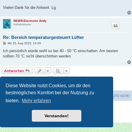
Vielen Dank für die Antwort. Lg
BEIER-Electronic Andy
Administrator
Re: Bereich temperaturgesteuert Lüfter
B
Mo 25. Aug 2025, 14:09
e
i
Ich persönlich würde wohl so bei 40 - 50 °C einschalten. Am besten
t
sollten 70 °C nicht überschritten werden.
r
a
g
Antworten
2 Beiträge • Seite
1
von
1
Diese Website nutzt Cookies, um dir den
bestmöglichen Komfort bei der Nutzung zu
Foren-Übersicht
Alle Zeiten sind
UTC+02:00
bieten.
Mehr erfahren
Powered by
phpBB
® Forum Software © phpBB Limited
Deutsche Übersetzung durch
phpBB.de
Verstanden!
Datenschutz
|
Nutzungsbedingungen