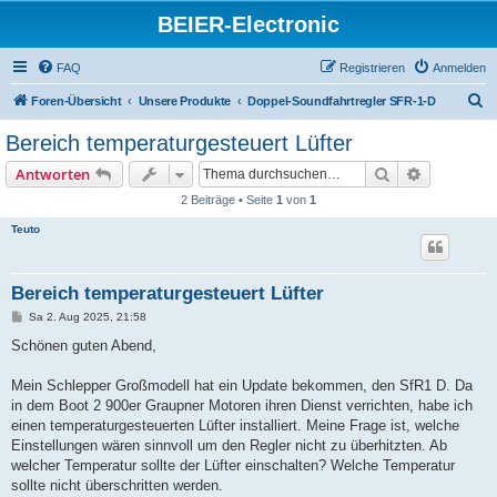
BEIER-Electronic
FAQ
Registrieren
Anmelden
S
Foren-Übersicht
Unsere Produkte
Doppel-Soundfahrtregler SFR-1-D
u
Bereich temperaturgesteuert Lüfter
c
Suche
Erweiterte
Antworten
h
2 Beiträge • Seite
1
von
1
e
Teuto
Bereich temperaturgesteuert Lüfter
B
Sa 2. Aug 2025, 21:58
e
i
Schönen guten Abend,
t
r
a
Mein Schlepper Großmodell hat ein Update bekommen, den SfR1 D. Da
g
in dem Boot 2 900er Graupner Motoren ihren Dienst verrichten, habe ich
einen temperaturgesteuerten Lüfter installiert. Meine Frage ist, welche
Einstellungen wären sinnvoll um den Regler nicht zu überhitzten. Ab
welcher Temperatur sollte der Lüfter einschalten? Welche Temperatur
sollte nicht überschritten werden.