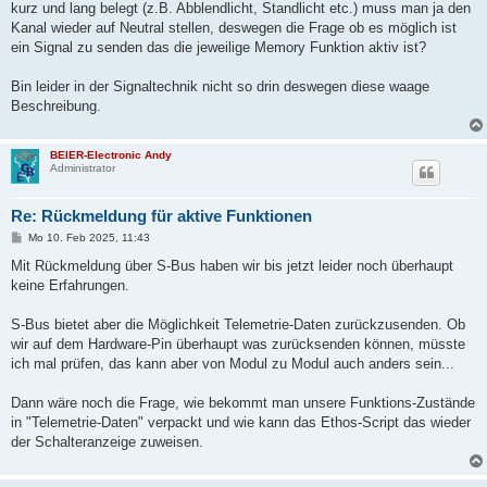
kurz und lang belegt (z.B. Abblendlicht, Standlicht etc.) muss man ja den
Kanal wieder auf Neutral stellen, deswegen die Frage ob es möglich ist
ein Signal zu senden das die jeweilige Memory Funktion aktiv ist?
Bin leider in der Signaltechnik nicht so drin deswegen diese waage
Beschreibung.
BEIER-Electronic Andy
Administrator
Re: Rückmeldung für aktive Funktionen
B
Mo 10. Feb 2025, 11:43
e
i
Mit Rückmeldung über S-Bus haben wir bis jetzt leider noch überhaupt
t
keine Erfahrungen.
r
a
g
S-Bus bietet aber die Möglichkeit Telemetrie-Daten zurückzusenden. Ob
wir auf dem Hardware-Pin überhaupt was zurücksenden können, müsste
ich mal prüfen, das kann aber von Modul zu Modul auch anders sein...
Dann wäre noch die Frage, wie bekommt man unsere Funktions-Zustände
in "Telemetrie-Daten" verpackt und wie kann das Ethos-Script das wieder
der Schalteranzeige zuweisen.