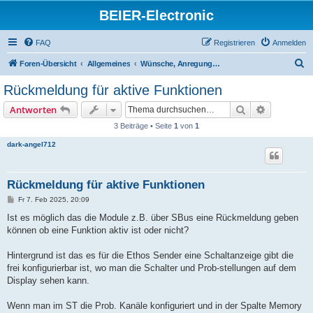
BEIER-Electronic
FAQ
Registrieren
Anmelden
S
Foren-Übersicht
Allgemeines
Wünsche, Anregungungen und Verbesserungsvorschläge
u
Rückmeldung für aktive Funktionen
c
Suche
Erweiterte
Antworten
h
3 Beiträge • Seite
1
von
1
e
dark-angel712
Rückmeldung für aktive Funktionen
B
Fr 7. Feb 2025, 20:09
e
i
Ist es möglich das die Module z.B. über SBus eine Rückmeldung geben
t
können ob eine Funktion aktiv ist oder nicht?
r
a
g
Hintergrund ist das es für die Ethos Sender eine Schaltanzeige gibt die
frei konfigurierbar ist, wo man die Schalter und Prob-stellungen auf dem
Display sehen kann.
Wenn man im ST die Prob. Kanäle konfiguriert und in der Spalte Memory