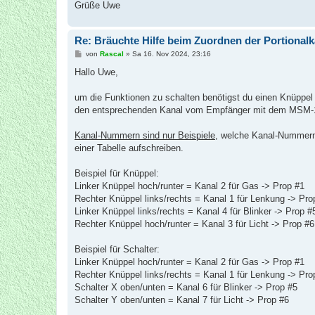
Grüße Uwe
Re: Bräuchte Hilfe beim Zuordnen der Portionalka
B
von
Rascal
»
Sa 16. Nov 2024, 23:16
e
i
Hallo Uwe,
t
r
a
um die Funktionen zu schalten benötigst du einen Knüppel 
g
den entsprechenden Kanal vom Empfänger mit dem MSM-1
Kanal-Nummern sind nur Beispiele
, welche Kanal-Nummern 
einer Tabelle aufschreiben.
Beispiel für Knüppel:
Linker Knüppel hoch/runter = Kanal 2 für Gas -> Prop #1
Rechter Knüppel links/rechts = Kanal 1 für Lenkung -> Pro
Linker Knüppel links/rechts = Kanal 4 für Blinker -> Prop #
Rechter Knüppel hoch/runter = Kanal 3 für Licht -> Prop #6
Beispiel für Schalter:
Linker Knüppel hoch/runter = Kanal 2 für Gas -> Prop #1
Rechter Knüppel links/rechts = Kanal 1 für Lenkung -> Pro
Schalter X oben/unten = Kanal 6 für Blinker -> Prop #5
Schalter Y oben/unten = Kanal 7 für Licht -> Prop #6