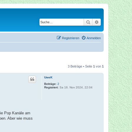
Suche
Erweiterte Suche
Registrieren
Anmelden
3 Beiträge • Seite
1
von
1
UweK
Beiträge:
2
Registriert:
Sa 16. Nov 2024, 22:04
 die Pop Kanäle am
ben. Aber wie muss