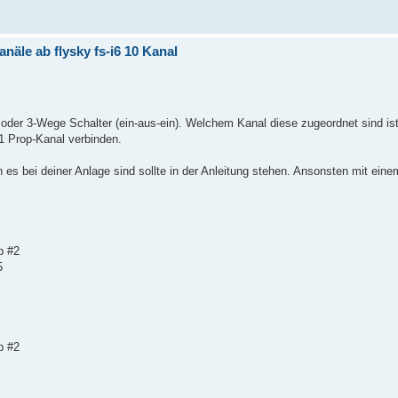
näle ab flysky fs-i6 10 Kanal
oder 3-Wege Schalter (ein-aus-ein). Welchem Kanal diese zugeordnet sind ist
 Prop-Kanal verbinden.
es bei deiner Anlage sind sollte in der Anleitung stehen. Ansonsten mit eine
p #2
5
p #2