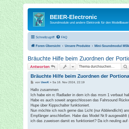
BEIER-Electronic
Soundmodule und andere Elektronik für den Modellbauer
Schnellzugriff
FAQ
Foren-Übersicht
Unsere Produkte
Mini-Soundmodul MS
Bräuchte Hilfe beim Zuordnen der Portio
Antworten
Bräuchte Hilfe beim Zuordnen der Portional
B
von
UweK
»
Sa 16. Nov 2024, 22:19
e
i
Hallo zusammen
t
Ich habe ein rc Radlader in dem ich das msm 1 verbaut ha
r
a
Habe es auch soweit angeschlossen das Fahrsound Rückwä
g
Hupe über Kippschalter funktioniert.
Nun möchte ich noch gerne das Licht (nur Abblendlicht) an
Empfänger anschließen. Habe das Model Nr.9 ausgewählt (
ich das zuweisen damit es funktioniert? Da ich neuling auf d