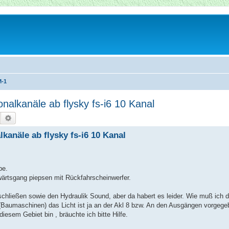
M-1
nalkanäle ab flysky fs-i6 10 Kanal
Suche
Erweiterte Suche
kanäle ab flysky fs-i6 10 Kanal
be.
rtsgang piepsen mit Rückfahrscheinwerfer.
schließen sowie den Hydraulik Sound, aber da habert es leider. Wie muß ich
Baumaschinen) das Licht ist ja an der Akl 8 bzw. An den Ausgängen vorgege
iesem Gebiet bin , bräuchte ich bitte Hilfe.