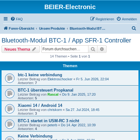
BEIER-Electronic
FAQ
Registrieren
Anmelden
S
Foren-Übersicht
Unsere Produkte
Bluetooth-Modul BTC-1 / App SFR-1 Controller
u
Bluetooth-Modul BTC-1 / App SFR-1 Controller
c
Suche
Erweiterte Suche
Neues Thema
h
14 Themen • Seite
1
von
1
e
Themen
btc-1 keine verbindung
Letzter Beitrag von
Elektroschocker
«
Fr 5. Jun 2026, 22:04
Antworten:
7
BTC-1 übersteuert Propkanal
Letzter Beitrag von
Rascal
«
Do 9. Jan 2025, 17:20
Antworten:
5
Xiaomi 14 / Android 14
Letzter Beitrag von
chriskorn
«
Sa 27. Jul 2024, 18:45
Antworten:
3
BTC-1 startet in USM-RC 3 nicht
Letzter Beitrag von
peterb
«
Do 14. Apr 2022, 10:39
Antworten:
4
Keine Verbindung