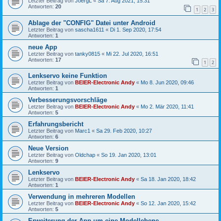
Letzter Beitrag von
JoergL
«
Sa 7. Aug 2021, 15:31
Antworten:
20
1
2
3
Ablage der "CONFIG" Datei unter Android
Letzter Beitrag von
sascha1611
«
Di 1. Sep 2020, 17:54
Antworten:
1
neue App
Letzter Beitrag von
tanky0815
«
Mi 22. Jul 2020, 16:51
Antworten:
17
1
2
Lenkservo keine Funktion
Letzter Beitrag von
BEIER-Electronic Andy
«
Mo 8. Jun 2020, 09:46
Antworten:
1
Verbesserungsvorschläge
Letzter Beitrag von
BEIER-Electronic Andy
«
Mo 2. Mär 2020, 11:41
Antworten:
5
Erfahrungsbericht
Letzter Beitrag von
Marc1
«
Sa 29. Feb 2020, 10:27
Antworten:
6
Neue Version
Letzter Beitrag von
Oldchap
«
So 19. Jan 2020, 13:01
Antworten:
9
Lenkservo
Letzter Beitrag von
BEIER-Electronic Andy
«
Sa 18. Jan 2020, 18:42
Antworten:
1
Verwendung in mehreren Modellen
Letzter Beitrag von
BEIER-Electronic Andy
«
So 12. Jan 2020, 15:42
Antworten:
5
Erweiterung der App um eine Modellebene