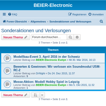
BEIER-Electronic
FAQ
Registrieren
Anmelden
S
Foren-Übersicht
Allgemeines
Sonderaktionen und Verlosungen
u
Sonderaktionen und Verlosungen
c
Suche
Erweiterte Suche
Neues Thema
h
3 Themen • Seite
1
von
1
e
Themen
Modellbau-Event 3. April 2016 in der Schweiz
Letzter Beitrag von
BEIER-Electronic Evelyn
«
Mi 30. Mär 2016, 16:13
Bewerten & Gewinnen: Wir verlosen ein Soundmodul USM-
RC-2
Letzter Beitrag von
DrNIght
«
Do 24. Dez 2015, 11:37
Antworten:
9
Messe-Aktion: Modell Hobby Spiel in Leipzig
Letzter Beitrag von
BEIER-Electronic Evelyn
«
Mo 5. Okt 2015, 11:32
Antworten:
1
Neues Thema
3 Themen • Seite
1
von
1