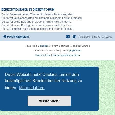
BERECHTIGUNGEN IN DIESEM FORUM
Du darfst
keine
neuen Themen in diesem Forum erstellen.
Du darfst
keine
Antworten zu Themen in diesem Forum erstellen.
Du darfst deine Beiträge in diesem Forum
nicht
ändern.
Du darfst deine Beiträge in diesem Forum
nicht
löschen.
Du darfst
keine
Dateianhänge in diesem Forum erstellen.
Foren-Übersicht
Alle Zeiten sind
UTC+02:00
Powered by
phpBB
® Forum Software © phpBB Limited
Deutsche Übersetzung durch
phpBB.de
Datenschutz
|
Nutzungsbedingungen
Diese Website nutzt Cookies, um dir den
bestmöglichen Komfort bei der Nutzung zu
bieten.
Mehr erfahren
Verstanden!