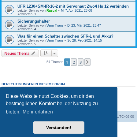
UFR 1230+SM-IR-16-2 mit Servonaut Zwo4 Hs 12 verbinden
Letzter Beitrag von
Rascal
«
Mi 7. Apr 2021, 23:08
Antworten:
1
Sicherungshalter
Letzter Beitrag von
Venn Trans
«
Di 23. Mär 2021, 13:47
Antworten:
4
Was für einen Schalter zwischen SFR-1 und Akku?
Letzter Beitrag von
Venn Trans
«
So 28. Feb 2021, 14:15
Antworten:
5
Neues Thema
1
2
3
Nächste
54 Themen
BERECHTIGUNGEN IN DIESEM FORUM
Du darfst
keine
neuen Themen in diesem Forum erstellen.
Du darfst
keine
Antworten zu Themen in diesem Forum erstellen.
Diese Website nutzt Cookies, um dir den
Du darfst deine Beiträge in diesem Forum
nicht
ändern.
bestmöglichen Komfort bei der Nutzung zu
Du darfst deine Beiträge in diesem Forum
nicht
löschen.
Du darfst
keine
Dateianhänge in diesem Forum erstellen.
bieten.
Mehr erfahren
Foren-Übersicht
Alle Zeiten sind
UTC+02:00
Verstanden!
Powered by
phpBB
® Forum Software © phpBB Limited
Deutsche Übersetzung durch
phpBB.de