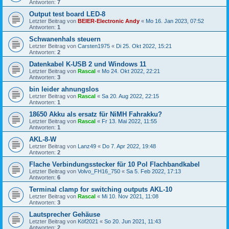
Antworten:
7
Output test board LED-8
Letzter Beitrag von
BEIER-Electronic Andy
«
Mo 16. Jan 2023, 07:52
Antworten:
1
Schwanenhals steuern
Letzter Beitrag von
Carsten1975
«
Di 25. Okt 2022, 15:21
Antworten:
2
Datenkabel K-USB 2 und Windows 11
Letzter Beitrag von
Rascal
«
Mo 24. Okt 2022, 22:21
Antworten:
3
bin leider ahnungslos
Letzter Beitrag von
Rascal
«
Sa 20. Aug 2022, 22:15
Antworten:
1
18650 Akku als ersatz für NiMH Fahrakku?
Letzter Beitrag von
Rascal
«
Fr 13. Mai 2022, 11:55
Antworten:
1
AKL-8-W
Letzter Beitrag von
Lanz49
«
Do 7. Apr 2022, 19:48
Antworten:
2
Flache Verbindungsstecker für 10 Pol Flachbandkabel
Letzter Beitrag von
Volvo_FH16_750
«
Sa 5. Feb 2022, 17:13
Antworten:
6
Terminal clamp for switching outputs AKL-10
Letzter Beitrag von
Rascal
«
Mi 10. Nov 2021, 11:08
Antworten:
3
Lautsprecher Gehäuse
Letzter Beitrag von
Köf2021
«
So 20. Jun 2021, 11:43
Antworten:
2