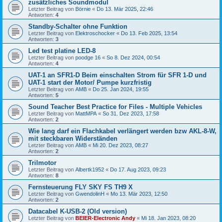
zusätzliches Soundmodul
Letzter Beitrag von
Börnie
«
Do 13. Mär 2025, 22:46
Antworten:
4
Standby-Schalter ohne Funktion
Letzter Beitrag von
Elektroschocker
«
Do 13. Feb 2025, 13:54
Antworten:
3
Led test platine LED-8
Letzter Beitrag von
poodge 16
«
So 8. Dez 2024, 00:54
Antworten:
4
UAT-1 an SFR1-D Beim einschalten Strom für SFR 1-D und
UAT-1 start der Motor/ Pumpe kurzfristig
Letzter Beitrag von
AMB
«
Do 25. Jan 2024, 19:55
Antworten:
5
Sound Teacher Best Practice for Files - Multiple Vehicles
Letzter Beitrag von
MattMPA
«
So 31. Dez 2023, 17:58
Antworten:
2
Wie lang darf ein Flachkabel verlängert werden bzw AKL-8-W,
mit steckbaren Widerständen
Letzter Beitrag von
AMB
«
Mi 20. Dez 2023, 08:27
Antworten:
2
Trilmotor
Letzter Beitrag von
Albertk1952
«
Do 17. Aug 2023, 09:23
Antworten:
8
Fernsteuerung FLY SKY FS TH9 X
Letzter Beitrag von
GwendolinH
«
Mo 13. Mär 2023, 12:50
Antworten:
2
Datacabel K-USB-2 (Old version)
Letzter Beitrag von
BEIER-Electronic Andy
«
Mi 18. Jan 2023, 08:20