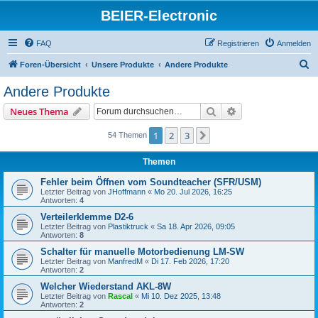
BEIER-Electronic
FAQ
Registrieren
Anmelden
S
Foren-Übersicht
Unsere Produkte
Andere Produkte
u
Andere Produkte
c
Suche
Erweiterte Suche
Neues Thema
h
e
1
2
3
Nächste
54 Themen
Themen
Fehler beim Öffnen vom Soundteacher (SFR/USM)
Letzter Beitrag von
JHoffmann
«
Mo 20. Jul 2026, 16:25
Antworten:
4
Verteilerklemme D2-6
Letzter Beitrag von
Plastiktruck
«
Sa 18. Apr 2026, 09:05
Antworten:
8
Schalter für manuelle Motorbedienung LM-SW
Letzter Beitrag von
ManfredM
«
Di 17. Feb 2026, 17:20
Antworten:
2
Welcher Wiederstand AKL-8W
Letzter Beitrag von
Rascal
«
Mi 10. Dez 2025, 13:48
Antworten:
2