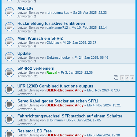
Antworten:
3
AKL-10-r
Letzter Beitrag von
ruhrpottmarkus
«
Sa 26. Apr 2025, 22:33
Antworten:
2
Rückmeldung für aktive Funktionen
Letzter Beitrag von
dark-angel712
«
Mo 10. Feb 2025, 12:14
Antworten:
2
Mein Wunsch ein SFR-2
Letzter Beitrag von
Oldchap
«
Mi 29. Jan 2025, 23:27
Antworten:
6
Update
Letzter Beitrag von
Elektroschocker
«
Fr 24. Jan 2025, 08:46
Antworten:
3
SM-IR-2 verkleinern
Letzter Beitrag von
Rascal
«
Fr 3. Jan 2025, 22:36
Antworten:
21
1
2
3
UFR 1230D Combined functions outputs
Letzter Beitrag von
BEIER-Electronic Andy
«
Mi 6. Nov 2024, 07:30
Antworten:
1
Servo Kabel gegen Stecker tauschen SFR1
Letzter Beitrag von
BEIER-Electronic Andy
«
Mo 4. Nov 2024, 13:21
Antworten:
6
Fahrtrichtungswechsel SFR statisch auf einem Schalter
Letzter Beitrag von
JHoffmann
«
Do 27. Jun 2024, 17:05
Antworten:
2
Resistor LED Free
Letzter Beitrag von
BEIER-Electronic Andy
«
Mo 6. Mai 2024, 12:38