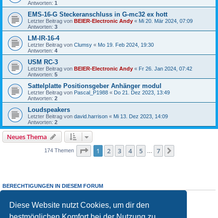
Antworten:
1
EMS-16-G Steckeranschluss in G-mc32 ex hott
Letzter Beitrag von
BEIER-Electronic Andy
«
Mi 20. Mär 2024, 07:09
Antworten:
3
LM-IR-16-4
Letzter Beitrag von
Clumsy
«
Mo 19. Feb 2024, 19:30
Antworten:
4
USM RC-3
Letzter Beitrag von
BEIER-Electronic Andy
«
Fr 26. Jan 2024, 07:42
Antworten:
5
Sattelplatte Positionsgeber Anhänger modul
Letzter Beitrag von
Pascal_P1988
«
Do 21. Dez 2023, 13:49
Antworten:
2
Loudspeakers
Letzter Beitrag von
david.harrison
«
Mi 13. Dez 2023, 14:09
Antworten:
2
Neues Thema
Seite
1
von
7
1
2
3
4
5
7
Nächste
174 Themen
…
BERECHTIGUNGEN IN DIESEM FORUM
Du darfst
keine
neuen Themen in diesem Forum erstellen.
Du darfst
keine
Antworten zu Themen in diesem Forum erstellen.
Diese Website nutzt Cookies, um dir den
Du darfst deine Beiträge in diesem Forum
nicht
ändern.
bestmöglichen Komfort bei der Nutzung zu
Du darfst deine Beiträge in diesem Forum
nicht
löschen.