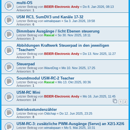
multi-OS
Letzter Beitrag von
BEIER-Electronic Andy
«
Do 8. Jan 2026, 08:13
Antworten:
1
USM RC3, SumDV3 und Kanäle 17-32
Letzter Beitrag von
wimalopaan
«
Sa 3. Jan 2026, 19:58
Antworten:
6
Dimmbare Ausgänge / licht Ebenen steuerung
Letzter Beitrag von
Rascal
«
So 30. Nov 2025, 18:11
Antworten:
3
Abbildungen Kraftwerk Steuerpad in den jeweiligen
"Teachern"
Letzter Beitrag von
BEIER-Electronic Andy
«
Do 13. Nov 2025, 11:27
Antworten:
3
Steuerpad
Letzter Beitrag von
WaveDog
«
Mo 10. Nov 2025, 17:25
Antworten:
5
Soundmodul USM-RC-2 Teacher
Letzter Beitrag von
Rascal
«
Mo 13. Okt 2025, 00:36
Antworten:
1
USM-RC Mini
Letzter Beitrag von
BEIER-Electronic Andy
«
Mo 16. Jun 2025, 11:45
Antworten:
14
1
2
Betriebsstundenzähler
Letzter Beitrag von
Oldchap
«
Do 12. Jun 2025, 23:25
Antworten:
8
USM-RC-3: zusätzliche PWM-Ausgänge (Servo) an X2/1-X2/6
Letzter Beitrag von
wimalopaan
«
Mo 5. Mai 2025, 10:31