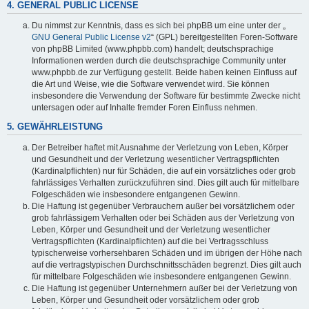
4. GENERAL PUBLIC LICENSE
Du nimmst zur Kenntnis, dass es sich bei phpBB um eine unter der „
GNU General Public License v2
“ (GPL) bereitgestellten Foren-Software
von phpBB Limited (www.phpbb.com) handelt; deutschsprachige
Informationen werden durch die deutschsprachige Community unter
www.phpbb.de zur Verfügung gestellt. Beide haben keinen Einfluss auf
die Art und Weise, wie die Software verwendet wird. Sie können
insbesondere die Verwendung der Software für bestimmte Zwecke nicht
untersagen oder auf Inhalte fremder Foren Einfluss nehmen.
5. GEWÄHRLEISTUNG
Der Betreiber haftet mit Ausnahme der Verletzung von Leben, Körper
und Gesundheit und der Verletzung wesentlicher Vertragspflichten
(Kardinalpflichten) nur für Schäden, die auf ein vorsätzliches oder grob
fahrlässiges Verhalten zurückzuführen sind. Dies gilt auch für mittelbare
Folgeschäden wie insbesondere entgangenen Gewinn.
Die Haftung ist gegenüber Verbrauchern außer bei vorsätzlichem oder
grob fahrlässigem Verhalten oder bei Schäden aus der Verletzung von
Leben, Körper und Gesundheit und der Verletzung wesentlicher
Vertragspflichten (Kardinalpflichten) auf die bei Vertragsschluss
typischerweise vorhersehbaren Schäden und im übrigen der Höhe nach
auf die vertragstypischen Durchschnittsschäden begrenzt. Dies gilt auch
für mittelbare Folgeschäden wie insbesondere entgangenen Gewinn.
Die Haftung ist gegenüber Unternehmern außer bei der Verletzung von
Leben, Körper und Gesundheit oder vorsätzlichem oder grob