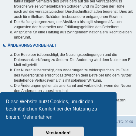
fahrlässigem Verhalten des Betreibers auf die bei Vertragsschluss
typischerweise vorhersehbaren Schäden und im Übrigen der Höhe
nach auf die vertragstypischen Durchschnittsschäden begrenzt. Dies gilt
auch für mittelbare Schäden, insbesondere entgangenen Gewinn.
Die Haftungsbegrenzung der Absätze a bis c gilt sinngemäß auch
zugunsten der Mitarbeiter und Erfüllungsgehilfen des Betreibers.
Ansprüche für eine Haftung aus zwingendem nationalem Recht bleiben
unberührt.
6. ÄNDERUNGSVORBEHALT
Der Betreiber ist berechtigt, die Nutzungsbedingungen und die
Datenschutzerklärung zu ändern. Die Änderung wird dem Nutzer per E-
Mail mitgeteilt.
Der Nutzer ist berechtigt, den Änderungen zu widersprechen. Im Falle
des Widerspruchs erlischt das zwischen dem Betreiber und dem Nutzer
bestehende Vertragsverhältnis mit sofortiger Wirkung.
Die Änderungen gelten als anerkannt und verbindlich, wenn der Nutzer
den Änderungen zugestimmt hat.
Informationen über den Umgang mit deinen persönlichen Daten
Diese Website nutzt Cookies, um dir den
sind in der Datenschutzerklärung enthalten.
bestmöglichen Komfort bei der Nutzung zu
bieten.
Mehr erfahren
Foren-Übersicht
Alle Zeiten sind
UTC+02:00
Verstanden!
Powered by
phpBB
® Forum Software © phpBB Limited