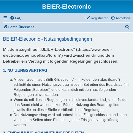
BEIER-Electronic
FAQ
Registrieren
Anmelden
S
Foren-Übersicht
u
BEIER-Electronic - Nutzungsbedingungen
c
h
Mit dem Zugriff auf „BEIER-Electronic“ („https://www.beier-
electronic.de/modellbau/forum“) wird zwischen dir und dem
e
Betreiber ein Vertrag mit folgenden Regelungen geschlossen:
1. NUTZUNGSVERTRAG
Mit dem Zugriff auf „BEIER-Electronic“ (im Folgenden „das Board“)
schließt du einen Nutzungsvertrag mit dem Betreiber des Boards ab (im
Folgenden „Betreiber“) und erklärst dich mit den nachfolgenden
Regelungen einverstanden.
Wenn du mit diesen Regelungen nicht einverstanden bist, so darfst du
das Board nicht weiter nutzen. Für die Nutzung des Boards gelten
jeweils die an dieser Stelle veröffentlichten Regelungen.
Der Nutzungsvertrag wird auf unbestimmte Zeit geschlossen und kann
von beiden Seiten ohne Einhaltung einer Frist jederzeit gekündigt
werden.