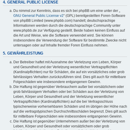
4. GENERAL PUBLIC LICENSE
Du nimmst zur Kenntnis, dass es sich bei phpBB um eine unter der „
GNU General Public License v2
“ (GPL) bereitgestellten Foren-Software
von phpBB Limited (www.phpbb.com) handelt; deutschsprachige
Informationen werden durch die deutschsprachige Community unter
www.phpbb.de zur Verfügung gestellt. Beide haben keinen Einfluss auf
die Art und Weise, wie die Software verwendet wird. Sie können
insbesondere die Verwendung der Software für bestimmte Zwecke nicht
untersagen oder auf Inhalte fremder Foren Einfluss nehmen.
5. GEWÄHRLEISTUNG
Der Betreiber haftet mit Ausnahme der Verletzung von Leben, Körper
und Gesundheit und der Verletzung wesentlicher Vertragspflichten
(Kardinalpflichten) nur für Schäden, die auf ein vorsätzliches oder grob
fahrlässiges Verhalten zurückzuführen sind. Dies gilt auch für mittelbare
Folgeschäden wie insbesondere entgangenen Gewinn.
Die Haftung ist gegenüber Verbrauchern außer bei vorsätzlichem oder
grob fahrlässigem Verhalten oder bei Schäden aus der Verletzung von
Leben, Körper und Gesundheit und der Verletzung wesentlicher
Vertragspflichten (Kardinalpflichten) auf die bei Vertragsschluss
typischerweise vorhersehbaren Schäden und im übrigen der Höhe nach
auf die vertragstypischen Durchschnittsschäden begrenzt. Dies gilt auch
für mittelbare Folgeschäden wie insbesondere entgangenen Gewinn.
Die Haftung ist gegenüber Unternehmern außer bei der Verletzung von
Leben, Körper und Gesundheit oder vorsätzlichem oder grob