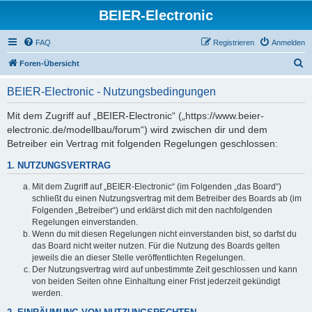
BEIER-Electronic
FAQ
Registrieren
Anmelden
S
Foren-Übersicht
u
BEIER-Electronic - Nutzungsbedingungen
c
h
Mit dem Zugriff auf „BEIER-Electronic“ („https://www.beier-
electronic.de/modellbau/forum“) wird zwischen dir und dem
e
Betreiber ein Vertrag mit folgenden Regelungen geschlossen:
1. NUTZUNGSVERTRAG
Mit dem Zugriff auf „BEIER-Electronic“ (im Folgenden „das Board“)
schließt du einen Nutzungsvertrag mit dem Betreiber des Boards ab (im
Folgenden „Betreiber“) und erklärst dich mit den nachfolgenden
Regelungen einverstanden.
Wenn du mit diesen Regelungen nicht einverstanden bist, so darfst du
das Board nicht weiter nutzen. Für die Nutzung des Boards gelten
jeweils die an dieser Stelle veröffentlichten Regelungen.
Der Nutzungsvertrag wird auf unbestimmte Zeit geschlossen und kann
von beiden Seiten ohne Einhaltung einer Frist jederzeit gekündigt
werden.