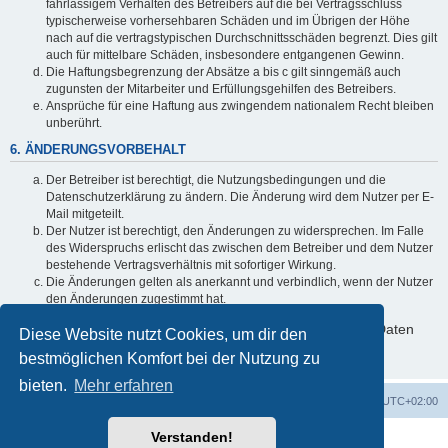
fahrlässigem Verhalten des Betreibers auf die bei Vertragsschluss
typischerweise vorhersehbaren Schäden und im Übrigen der Höhe
nach auf die vertragstypischen Durchschnittsschäden begrenzt. Dies gilt
auch für mittelbare Schäden, insbesondere entgangenen Gewinn.
Die Haftungsbegrenzung der Absätze a bis c gilt sinngemäß auch
zugunsten der Mitarbeiter und Erfüllungsgehilfen des Betreibers.
Ansprüche für eine Haftung aus zwingendem nationalem Recht bleiben
unberührt.
6. ÄNDERUNGSVORBEHALT
Der Betreiber ist berechtigt, die Nutzungsbedingungen und die
Datenschutzerklärung zu ändern. Die Änderung wird dem Nutzer per E-
Mail mitgeteilt.
Der Nutzer ist berechtigt, den Änderungen zu widersprechen. Im Falle
des Widerspruchs erlischt das zwischen dem Betreiber und dem Nutzer
bestehende Vertragsverhältnis mit sofortiger Wirkung.
Die Änderungen gelten als anerkannt und verbindlich, wenn der Nutzer
den Änderungen zugestimmt hat.
Informationen über den Umgang mit deinen persönlichen Daten
Diese Website nutzt Cookies, um dir den
sind in der Datenschutzerklärung enthalten.
bestmöglichen Komfort bei der Nutzung zu
bieten.
Mehr erfahren
Foren-Übersicht
Alle Zeiten sind
UTC+02:00
Verstanden!
Powered by
phpBB
® Forum Software © phpBB Limited