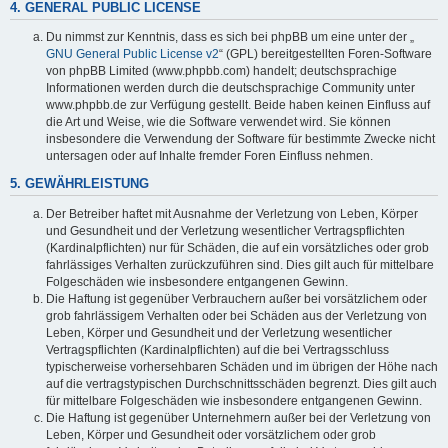
4. GENERAL PUBLIC LICENSE
Du nimmst zur Kenntnis, dass es sich bei phpBB um eine unter der „
GNU General Public License v2
“ (GPL) bereitgestellten Foren-Software
von phpBB Limited (www.phpbb.com) handelt; deutschsprachige
Informationen werden durch die deutschsprachige Community unter
www.phpbb.de zur Verfügung gestellt. Beide haben keinen Einfluss auf
die Art und Weise, wie die Software verwendet wird. Sie können
insbesondere die Verwendung der Software für bestimmte Zwecke nicht
untersagen oder auf Inhalte fremder Foren Einfluss nehmen.
5. GEWÄHRLEISTUNG
Der Betreiber haftet mit Ausnahme der Verletzung von Leben, Körper
und Gesundheit und der Verletzung wesentlicher Vertragspflichten
(Kardinalpflichten) nur für Schäden, die auf ein vorsätzliches oder grob
fahrlässiges Verhalten zurückzuführen sind. Dies gilt auch für mittelbare
Folgeschäden wie insbesondere entgangenen Gewinn.
Die Haftung ist gegenüber Verbrauchern außer bei vorsätzlichem oder
grob fahrlässigem Verhalten oder bei Schäden aus der Verletzung von
Leben, Körper und Gesundheit und der Verletzung wesentlicher
Vertragspflichten (Kardinalpflichten) auf die bei Vertragsschluss
typischerweise vorhersehbaren Schäden und im übrigen der Höhe nach
auf die vertragstypischen Durchschnittsschäden begrenzt. Dies gilt auch
für mittelbare Folgeschäden wie insbesondere entgangenen Gewinn.
Die Haftung ist gegenüber Unternehmern außer bei der Verletzung von
Leben, Körper und Gesundheit oder vorsätzlichem oder grob