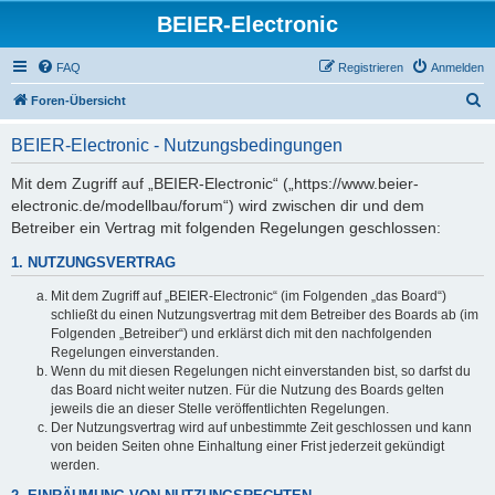
BEIER-Electronic
FAQ
Registrieren
Anmelden
S
Foren-Übersicht
u
BEIER-Electronic - Nutzungsbedingungen
c
h
Mit dem Zugriff auf „BEIER-Electronic“ („https://www.beier-
electronic.de/modellbau/forum“) wird zwischen dir und dem
e
Betreiber ein Vertrag mit folgenden Regelungen geschlossen:
1. NUTZUNGSVERTRAG
Mit dem Zugriff auf „BEIER-Electronic“ (im Folgenden „das Board“)
schließt du einen Nutzungsvertrag mit dem Betreiber des Boards ab (im
Folgenden „Betreiber“) und erklärst dich mit den nachfolgenden
Regelungen einverstanden.
Wenn du mit diesen Regelungen nicht einverstanden bist, so darfst du
das Board nicht weiter nutzen. Für die Nutzung des Boards gelten
jeweils die an dieser Stelle veröffentlichten Regelungen.
Der Nutzungsvertrag wird auf unbestimmte Zeit geschlossen und kann
von beiden Seiten ohne Einhaltung einer Frist jederzeit gekündigt
werden.