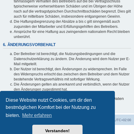
fahrlässigem Verhalten des Betreibers auf die bei Vertragsschluss
typischerweise vorhersehbaren Schäden und im Übrigen der Höhe
nach auf die vertragstypischen Durchschnittsschäden begrenzt. Dies gilt
auch für mittelbare Schäden, insbesondere entgangenen Gewinn.
Die Haftungsbegrenzung der Absätze a bis c gilt sinngemäß auch
zugunsten der Mitarbeiter und Erfüllungsgehilfen des Betreibers.
Ansprüche für eine Haftung aus zwingendem nationalem Recht bleiben
unberührt.
6. ÄNDERUNGSVORBEHALT
Der Betreiber ist berechtigt, die Nutzungsbedingungen und die
Datenschutzerklärung zu ändern. Die Änderung wird dem Nutzer per E-
Mail mitgeteilt.
Der Nutzer ist berechtigt, den Änderungen zu widersprechen. Im Falle
des Widerspruchs erlischt das zwischen dem Betreiber und dem Nutzer
bestehende Vertragsverhältnis mit sofortiger Wirkung.
Die Änderungen gelten als anerkannt und verbindlich, wenn der Nutzer
den Änderungen zugestimmt hat.
Informationen über den Umgang mit deinen persönlichen Daten
Diese Website nutzt Cookies, um dir den
sind in der Datenschutzerklärung enthalten.
bestmöglichen Komfort bei der Nutzung zu
bieten.
Mehr erfahren
Foren-Übersicht
Alle Zeiten sind
UTC+02:00
Verstanden!
Powered by
phpBB
® Forum Software © phpBB Limited