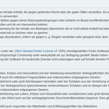
ine Inhalte enthält, die gegen geltendes Recht oder die guten Sitten verstoßen. Du 
 zu verwenden.
erstößen gegen diese Nutzungsbedingungen oder anderer im Board veröffentlichte
ßen und dir ein Hausverbot erteilen.
ortung für die Inhalte von Beiträgen übernimmt, die er nicht selbst erstellt hat od
jederzeit zu löschen oder zu sperren.
räge abzuändern, sofern sie gegen o. g. Regeln verstoßen oder geeignet sind, dem
 unter der „
GNU General Public License v2
“ (GPL) bereitgestellten Foren-Softwa
chsprachige Community unter www.phpbb.de zur Verfügung gestellt. Beide haben ke
g der Software für bestimmte Zwecke nicht untersagen oder auf Inhalte fremder F
ben, Körper und Gesundheit und der Verletzung wesentlicher Vertragspflichten (Kard
gilt auch für mittelbare Folgeschäden wie insbesondere entgangenen Gewinn.
ätzlichem oder grob fahrlässigem Verhalten oder bei Schäden aus der Verletzung 
 die bei Vertragsschluss typischerweise vorhersehbaren Schäden und im übrigen de
wie insbesondere entgangenen Gewinn.
erletzung von Leben, Körper und Gesundheit oder vorsätzlichem oder grob fahrläs
der Höhe nach auf die vertragstypischen Durchschnittsschäden begrenzt. Dies gi
mäß auch zugunsten der Mitarbeiter und Erfüllungsgehilfen des Betreibers.