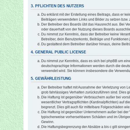
3. PFLICHTEN DES NUTZERS
Du erklärst mit der Erstellung eines Beitrags, dass er ke
Beiträgen verwendeten Links und Bilder zu setzen bzw.
Der Betreiber des Boards übt das Hausrecht aus. Bei V
oder dauerhaft von der Nutzung dieses Boards ausschlie
Du nimmst zur Kenntnis, dass der Betreiber keine Verantw
Betreiber, dein Benutzerkonto, Beiträge und Funktionen 
Du gestattest dem Betreiber darüber hinaus, deine Beit
4. GENERAL PUBLIC LICENSE
Du nimmst zur Kenntnis, dass es sich bei phpBB um eine
deutschsprachige Informationen werden durch die deuts
verwendet wird. Sie können insbesondere die Verwendun
5. GEWÄHRLEISTUNG
Der Betreiber haftet mit Ausnahme der Verletzung von Le
grob fahrlässiges Verhalten zurückzuführen sind. Dies 
Die Haftung ist gegenüber Verbrauchern außer bei vors
wesentlicher Vertragspflichten (Kardinalpflichten) auf
begrenzt. Dies gilt auch für mittelbare Folgeschäden 
Die Haftung ist gegenüber Unternehmern außer bei der V
typischerweise vorhersehbaren Schäden und im Übrigen 
Gewinn.
Die Haftungsbegrenzung der Absätze a bis c gilt sinnge