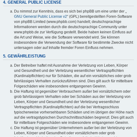
4. GENERAL PUBLIC LICENSE
Du nimmst zur Kenntnis, dass es sich bei phpBB um eine unter der „
GNU General Public License v2
“ (GPL) bereitgestellten Foren-Software
von phpBB Limited (www.phpbb.com) handelt; deutschsprachige
Informationen werden durch die deutschsprachige Community unter
www.phpbb.de zur Verfügung gestellt. Beide haben keinen Einfluss auf
die Art und Weise, wie die Software verwendet wird. Sie können
insbesondere die Verwendung der Software für bestimmte Zwecke nicht
untersagen oder auf Inhalte fremder Foren Einfluss nehmen.
5. GEWÄHRLEISTUNG
Der Betreiber haftet mit Ausnahme der Verletzung von Leben, Körper
und Gesundheit und der Verletzung wesentlicher Vertragspflichten
(Kardinalpflichten) nur für Schäden, die auf ein vorsätzliches oder grob
fahrlässiges Verhalten zurückzuführen sind. Dies gilt auch für mittelbare
Folgeschäden wie insbesondere entgangenen Gewinn.
Die Haftung ist gegenüber Verbrauchern außer bei vorsätzlichem oder
grob fahrlässigem Verhalten oder bei Schäden aus der Verletzung von
Leben, Körper und Gesundheit und der Verletzung wesentlicher
Vertragspflichten (Kardinalpflichten) auf die bei Vertragsschluss
typischerweise vorhersehbaren Schäden und im übrigen der Höhe nach
auf die vertragstypischen Durchschnittsschäden begrenzt. Dies gilt auch
für mittelbare Folgeschäden wie insbesondere entgangenen Gewinn.
Die Haftung ist gegenüber Unternehmern außer bei der Verletzung von
Leben, Körper und Gesundheit oder vorsätzlichem oder grob