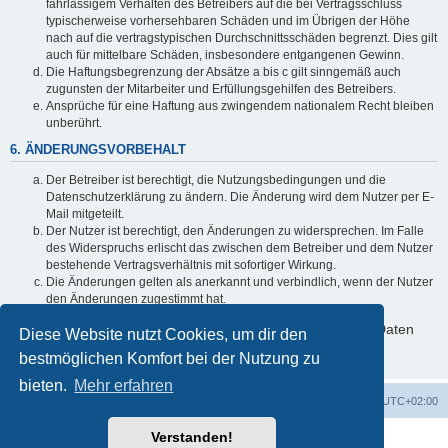
fahrlässigem Verhalten des Betreibers auf die bei Vertragsschluss
typischerweise vorhersehbaren Schäden und im Übrigen der Höhe
nach auf die vertragstypischen Durchschnittsschäden begrenzt. Dies gilt
auch für mittelbare Schäden, insbesondere entgangenen Gewinn.
Die Haftungsbegrenzung der Absätze a bis c gilt sinngemäß auch
zugunsten der Mitarbeiter und Erfüllungsgehilfen des Betreibers.
Ansprüche für eine Haftung aus zwingendem nationalem Recht bleiben
unberührt.
6. ÄNDERUNGSVORBEHALT
Der Betreiber ist berechtigt, die Nutzungsbedingungen und die
Datenschutzerklärung zu ändern. Die Änderung wird dem Nutzer per E-
Mail mitgeteilt.
Der Nutzer ist berechtigt, den Änderungen zu widersprechen. Im Falle
des Widerspruchs erlischt das zwischen dem Betreiber und dem Nutzer
bestehende Vertragsverhältnis mit sofortiger Wirkung.
Die Änderungen gelten als anerkannt und verbindlich, wenn der Nutzer
den Änderungen zugestimmt hat.
Informationen über den Umgang mit deinen persönlichen Daten
Diese Website nutzt Cookies, um dir den
sind in der Datenschutzerklärung enthalten.
bestmöglichen Komfort bei der Nutzung zu
bieten.
Mehr erfahren
Foren-Übersicht
Alle Zeiten sind
UTC+02:00
Verstanden!
Powered by
phpBB
® Forum Software © phpBB Limited