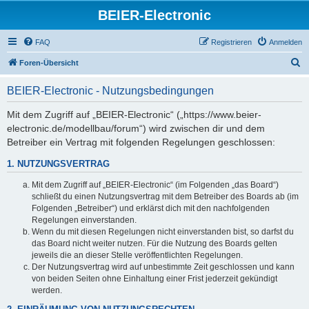
BEIER-Electronic
FAQ
Registrieren
Anmelden
S
Foren-Übersicht
u
BEIER-Electronic - Nutzungsbedingungen
c
h
Mit dem Zugriff auf „BEIER-Electronic“ („https://www.beier-
electronic.de/modellbau/forum“) wird zwischen dir und dem
e
Betreiber ein Vertrag mit folgenden Regelungen geschlossen:
1. NUTZUNGSVERTRAG
Mit dem Zugriff auf „BEIER-Electronic“ (im Folgenden „das Board“)
schließt du einen Nutzungsvertrag mit dem Betreiber des Boards ab (im
Folgenden „Betreiber“) und erklärst dich mit den nachfolgenden
Regelungen einverstanden.
Wenn du mit diesen Regelungen nicht einverstanden bist, so darfst du
das Board nicht weiter nutzen. Für die Nutzung des Boards gelten
jeweils die an dieser Stelle veröffentlichten Regelungen.
Der Nutzungsvertrag wird auf unbestimmte Zeit geschlossen und kann
von beiden Seiten ohne Einhaltung einer Frist jederzeit gekündigt
werden.