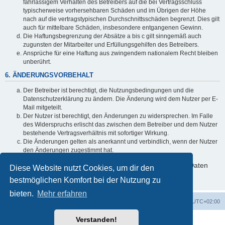
fahrlässigem Verhalten des Betreibers auf die bei Vertragsschluss
typischerweise vorhersehbaren Schäden und im Übrigen der Höhe
nach auf die vertragstypischen Durchschnittsschäden begrenzt. Dies gilt
auch für mittelbare Schäden, insbesondere entgangenen Gewinn.
Die Haftungsbegrenzung der Absätze a bis c gilt sinngemäß auch
zugunsten der Mitarbeiter und Erfüllungsgehilfen des Betreibers.
Ansprüche für eine Haftung aus zwingendem nationalem Recht bleiben
unberührt.
6. ÄNDERUNGSVORBEHALT
Der Betreiber ist berechtigt, die Nutzungsbedingungen und die
Datenschutzerklärung zu ändern. Die Änderung wird dem Nutzer per E-
Mail mitgeteilt.
Der Nutzer ist berechtigt, den Änderungen zu widersprechen. Im Falle
des Widerspruchs erlischt das zwischen dem Betreiber und dem Nutzer
bestehende Vertragsverhältnis mit sofortiger Wirkung.
Die Änderungen gelten als anerkannt und verbindlich, wenn der Nutzer
den Änderungen zugestimmt hat.
Informationen über den Umgang mit deinen persönlichen Daten
Diese Website nutzt Cookies, um dir den
sind in der Datenschutzerklärung enthalten.
bestmöglichen Komfort bei der Nutzung zu
bieten.
Mehr erfahren
Foren-Übersicht
Alle Zeiten sind
UTC+02:00
Verstanden!
Powered by
phpBB
® Forum Software © phpBB Limited