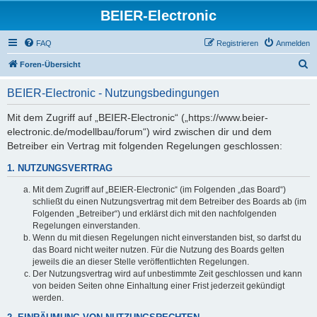
BEIER-Electronic
FAQ
Registrieren
Anmelden
S
Foren-Übersicht
u
BEIER-Electronic - Nutzungsbedingungen
c
h
Mit dem Zugriff auf „BEIER-Electronic“ („https://www.beier-
electronic.de/modellbau/forum“) wird zwischen dir und dem
e
Betreiber ein Vertrag mit folgenden Regelungen geschlossen:
1. NUTZUNGSVERTRAG
Mit dem Zugriff auf „BEIER-Electronic“ (im Folgenden „das Board“)
schließt du einen Nutzungsvertrag mit dem Betreiber des Boards ab (im
Folgenden „Betreiber“) und erklärst dich mit den nachfolgenden
Regelungen einverstanden.
Wenn du mit diesen Regelungen nicht einverstanden bist, so darfst du
das Board nicht weiter nutzen. Für die Nutzung des Boards gelten
jeweils die an dieser Stelle veröffentlichten Regelungen.
Der Nutzungsvertrag wird auf unbestimmte Zeit geschlossen und kann
von beiden Seiten ohne Einhaltung einer Frist jederzeit gekündigt
werden.