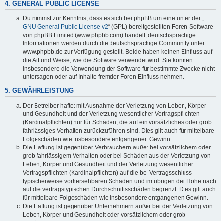
4. GENERAL PUBLIC LICENSE
Du nimmst zur Kenntnis, dass es sich bei phpBB um eine unter der „
GNU General Public License v2
“ (GPL) bereitgestellten Foren-Software
von phpBB Limited (www.phpbb.com) handelt; deutschsprachige
Informationen werden durch die deutschsprachige Community unter
www.phpbb.de zur Verfügung gestellt. Beide haben keinen Einfluss auf
die Art und Weise, wie die Software verwendet wird. Sie können
insbesondere die Verwendung der Software für bestimmte Zwecke nicht
untersagen oder auf Inhalte fremder Foren Einfluss nehmen.
5. GEWÄHRLEISTUNG
Der Betreiber haftet mit Ausnahme der Verletzung von Leben, Körper
und Gesundheit und der Verletzung wesentlicher Vertragspflichten
(Kardinalpflichten) nur für Schäden, die auf ein vorsätzliches oder grob
fahrlässiges Verhalten zurückzuführen sind. Dies gilt auch für mittelbare
Folgeschäden wie insbesondere entgangenen Gewinn.
Die Haftung ist gegenüber Verbrauchern außer bei vorsätzlichem oder
grob fahrlässigem Verhalten oder bei Schäden aus der Verletzung von
Leben, Körper und Gesundheit und der Verletzung wesentlicher
Vertragspflichten (Kardinalpflichten) auf die bei Vertragsschluss
typischerweise vorhersehbaren Schäden und im übrigen der Höhe nach
auf die vertragstypischen Durchschnittsschäden begrenzt. Dies gilt auch
für mittelbare Folgeschäden wie insbesondere entgangenen Gewinn.
Die Haftung ist gegenüber Unternehmern außer bei der Verletzung von
Leben, Körper und Gesundheit oder vorsätzlichem oder grob