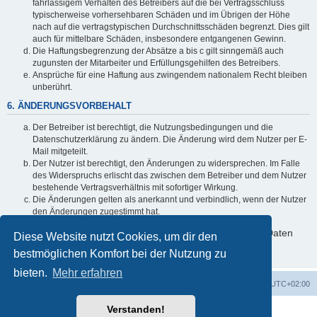
fahrlässigem Verhalten des Betreibers auf die bei Vertragsschluss
typischerweise vorhersehbaren Schäden und im Übrigen der Höhe
nach auf die vertragstypischen Durchschnittsschäden begrenzt. Dies gilt
auch für mittelbare Schäden, insbesondere entgangenen Gewinn.
Die Haftungsbegrenzung der Absätze a bis c gilt sinngemäß auch
zugunsten der Mitarbeiter und Erfüllungsgehilfen des Betreibers.
Ansprüche für eine Haftung aus zwingendem nationalem Recht bleiben
unberührt.
6. ÄNDERUNGSVORBEHALT
Der Betreiber ist berechtigt, die Nutzungsbedingungen und die
Datenschutzerklärung zu ändern. Die Änderung wird dem Nutzer per E-
Mail mitgeteilt.
Der Nutzer ist berechtigt, den Änderungen zu widersprechen. Im Falle
des Widerspruchs erlischt das zwischen dem Betreiber und dem Nutzer
bestehende Vertragsverhältnis mit sofortiger Wirkung.
Die Änderungen gelten als anerkannt und verbindlich, wenn der Nutzer
den Änderungen zugestimmt hat.
Informationen über den Umgang mit deinen persönlichen Daten
Diese Website nutzt Cookies, um dir den
sind in der Datenschutzerklärung enthalten.
bestmöglichen Komfort bei der Nutzung zu
bieten.
Mehr erfahren
Foren-Übersicht
Alle Zeiten sind
UTC+02:00
Verstanden!
Powered by
phpBB
® Forum Software © phpBB Limited