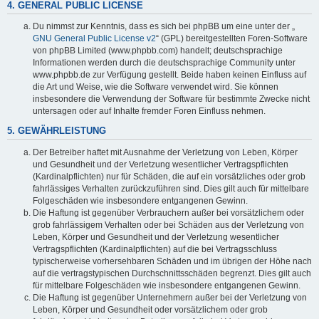
4. GENERAL PUBLIC LICENSE
Du nimmst zur Kenntnis, dass es sich bei phpBB um eine unter der „
GNU General Public License v2
“ (GPL) bereitgestellten Foren-Software
von phpBB Limited (www.phpbb.com) handelt; deutschsprachige
Informationen werden durch die deutschsprachige Community unter
www.phpbb.de zur Verfügung gestellt. Beide haben keinen Einfluss auf
die Art und Weise, wie die Software verwendet wird. Sie können
insbesondere die Verwendung der Software für bestimmte Zwecke nicht
untersagen oder auf Inhalte fremder Foren Einfluss nehmen.
5. GEWÄHRLEISTUNG
Der Betreiber haftet mit Ausnahme der Verletzung von Leben, Körper
und Gesundheit und der Verletzung wesentlicher Vertragspflichten
(Kardinalpflichten) nur für Schäden, die auf ein vorsätzliches oder grob
fahrlässiges Verhalten zurückzuführen sind. Dies gilt auch für mittelbare
Folgeschäden wie insbesondere entgangenen Gewinn.
Die Haftung ist gegenüber Verbrauchern außer bei vorsätzlichem oder
grob fahrlässigem Verhalten oder bei Schäden aus der Verletzung von
Leben, Körper und Gesundheit und der Verletzung wesentlicher
Vertragspflichten (Kardinalpflichten) auf die bei Vertragsschluss
typischerweise vorhersehbaren Schäden und im übrigen der Höhe nach
auf die vertragstypischen Durchschnittsschäden begrenzt. Dies gilt auch
für mittelbare Folgeschäden wie insbesondere entgangenen Gewinn.
Die Haftung ist gegenüber Unternehmern außer bei der Verletzung von
Leben, Körper und Gesundheit oder vorsätzlichem oder grob