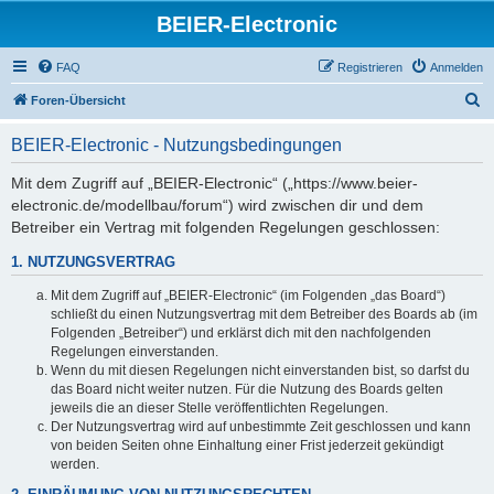
BEIER-Electronic
FAQ
Registrieren
Anmelden
S
Foren-Übersicht
u
BEIER-Electronic - Nutzungsbedingungen
c
h
Mit dem Zugriff auf „BEIER-Electronic“ („https://www.beier-
electronic.de/modellbau/forum“) wird zwischen dir und dem
e
Betreiber ein Vertrag mit folgenden Regelungen geschlossen:
1. NUTZUNGSVERTRAG
Mit dem Zugriff auf „BEIER-Electronic“ (im Folgenden „das Board“)
schließt du einen Nutzungsvertrag mit dem Betreiber des Boards ab (im
Folgenden „Betreiber“) und erklärst dich mit den nachfolgenden
Regelungen einverstanden.
Wenn du mit diesen Regelungen nicht einverstanden bist, so darfst du
das Board nicht weiter nutzen. Für die Nutzung des Boards gelten
jeweils die an dieser Stelle veröffentlichten Regelungen.
Der Nutzungsvertrag wird auf unbestimmte Zeit geschlossen und kann
von beiden Seiten ohne Einhaltung einer Frist jederzeit gekündigt
werden.