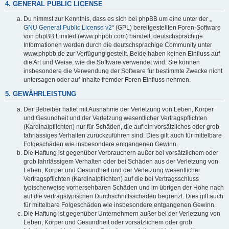
4. GENERAL PUBLIC LICENSE
Du nimmst zur Kenntnis, dass es sich bei phpBB um eine unter der „
GNU General Public License v2
“ (GPL) bereitgestellten Foren-Software
von phpBB Limited (www.phpbb.com) handelt; deutschsprachige
Informationen werden durch die deutschsprachige Community unter
www.phpbb.de zur Verfügung gestellt. Beide haben keinen Einfluss auf
die Art und Weise, wie die Software verwendet wird. Sie können
insbesondere die Verwendung der Software für bestimmte Zwecke nicht
untersagen oder auf Inhalte fremder Foren Einfluss nehmen.
5. GEWÄHRLEISTUNG
Der Betreiber haftet mit Ausnahme der Verletzung von Leben, Körper
und Gesundheit und der Verletzung wesentlicher Vertragspflichten
(Kardinalpflichten) nur für Schäden, die auf ein vorsätzliches oder grob
fahrlässiges Verhalten zurückzuführen sind. Dies gilt auch für mittelbare
Folgeschäden wie insbesondere entgangenen Gewinn.
Die Haftung ist gegenüber Verbrauchern außer bei vorsätzlichem oder
grob fahrlässigem Verhalten oder bei Schäden aus der Verletzung von
Leben, Körper und Gesundheit und der Verletzung wesentlicher
Vertragspflichten (Kardinalpflichten) auf die bei Vertragsschluss
typischerweise vorhersehbaren Schäden und im übrigen der Höhe nach
auf die vertragstypischen Durchschnittsschäden begrenzt. Dies gilt auch
für mittelbare Folgeschäden wie insbesondere entgangenen Gewinn.
Die Haftung ist gegenüber Unternehmern außer bei der Verletzung von
Leben, Körper und Gesundheit oder vorsätzlichem oder grob