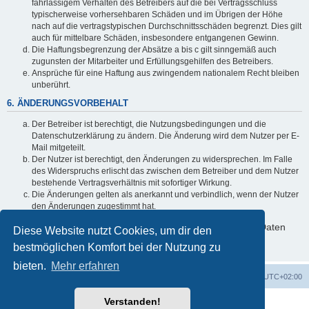
fahrlässigem Verhalten des Betreibers auf die bei Vertragsschluss
typischerweise vorhersehbaren Schäden und im Übrigen der Höhe
nach auf die vertragstypischen Durchschnittsschäden begrenzt. Dies gilt
auch für mittelbare Schäden, insbesondere entgangenen Gewinn.
Die Haftungsbegrenzung der Absätze a bis c gilt sinngemäß auch
zugunsten der Mitarbeiter und Erfüllungsgehilfen des Betreibers.
Ansprüche für eine Haftung aus zwingendem nationalem Recht bleiben
unberührt.
6. ÄNDERUNGSVORBEHALT
Der Betreiber ist berechtigt, die Nutzungsbedingungen und die
Datenschutzerklärung zu ändern. Die Änderung wird dem Nutzer per E-
Mail mitgeteilt.
Der Nutzer ist berechtigt, den Änderungen zu widersprechen. Im Falle
des Widerspruchs erlischt das zwischen dem Betreiber und dem Nutzer
bestehende Vertragsverhältnis mit sofortiger Wirkung.
Die Änderungen gelten als anerkannt und verbindlich, wenn der Nutzer
den Änderungen zugestimmt hat.
Informationen über den Umgang mit deinen persönlichen Daten
Diese Website nutzt Cookies, um dir den
sind in der Datenschutzerklärung enthalten.
bestmöglichen Komfort bei der Nutzung zu
bieten.
Mehr erfahren
Foren-Übersicht
Alle Zeiten sind
UTC+02:00
Verstanden!
Powered by
phpBB
® Forum Software © phpBB Limited