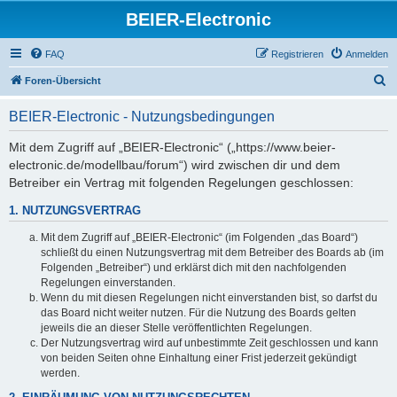
BEIER-Electronic
FAQ
Registrieren
Anmelden
S
Foren-Übersicht
u
BEIER-Electronic - Nutzungsbedingungen
c
h
Mit dem Zugriff auf „BEIER-Electronic“ („https://www.beier-
electronic.de/modellbau/forum“) wird zwischen dir und dem
e
Betreiber ein Vertrag mit folgenden Regelungen geschlossen:
1. NUTZUNGSVERTRAG
Mit dem Zugriff auf „BEIER-Electronic“ (im Folgenden „das Board“)
schließt du einen Nutzungsvertrag mit dem Betreiber des Boards ab (im
Folgenden „Betreiber“) und erklärst dich mit den nachfolgenden
Regelungen einverstanden.
Wenn du mit diesen Regelungen nicht einverstanden bist, so darfst du
das Board nicht weiter nutzen. Für die Nutzung des Boards gelten
jeweils die an dieser Stelle veröffentlichten Regelungen.
Der Nutzungsvertrag wird auf unbestimmte Zeit geschlossen und kann
von beiden Seiten ohne Einhaltung einer Frist jederzeit gekündigt
werden.