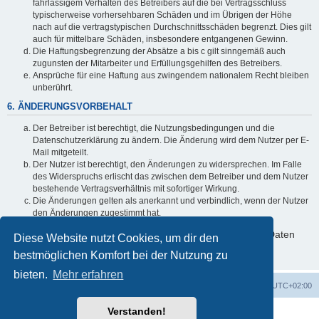
fahrlässigem Verhalten des Betreibers auf die bei Vertragsschluss
typischerweise vorhersehbaren Schäden und im Übrigen der Höhe
nach auf die vertragstypischen Durchschnittsschäden begrenzt. Dies gilt
auch für mittelbare Schäden, insbesondere entgangenen Gewinn.
Die Haftungsbegrenzung der Absätze a bis c gilt sinngemäß auch
zugunsten der Mitarbeiter und Erfüllungsgehilfen des Betreibers.
Ansprüche für eine Haftung aus zwingendem nationalem Recht bleiben
unberührt.
6. ÄNDERUNGSVORBEHALT
Der Betreiber ist berechtigt, die Nutzungsbedingungen und die
Datenschutzerklärung zu ändern. Die Änderung wird dem Nutzer per E-
Mail mitgeteilt.
Der Nutzer ist berechtigt, den Änderungen zu widersprechen. Im Falle
des Widerspruchs erlischt das zwischen dem Betreiber und dem Nutzer
bestehende Vertragsverhältnis mit sofortiger Wirkung.
Die Änderungen gelten als anerkannt und verbindlich, wenn der Nutzer
den Änderungen zugestimmt hat.
Informationen über den Umgang mit deinen persönlichen Daten
Diese Website nutzt Cookies, um dir den
sind in der Datenschutzerklärung enthalten.
bestmöglichen Komfort bei der Nutzung zu
bieten.
Mehr erfahren
Foren-Übersicht
Alle Zeiten sind
UTC+02:00
Verstanden!
Powered by
phpBB
® Forum Software © phpBB Limited