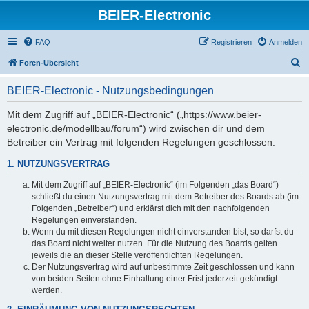
BEIER-Electronic
FAQ
Registrieren
Anmelden
S
Foren-Übersicht
u
BEIER-Electronic - Nutzungsbedingungen
c
h
Mit dem Zugriff auf „BEIER-Electronic“ („https://www.beier-
electronic.de/modellbau/forum“) wird zwischen dir und dem
e
Betreiber ein Vertrag mit folgenden Regelungen geschlossen:
1. NUTZUNGSVERTRAG
Mit dem Zugriff auf „BEIER-Electronic“ (im Folgenden „das Board“)
schließt du einen Nutzungsvertrag mit dem Betreiber des Boards ab (im
Folgenden „Betreiber“) und erklärst dich mit den nachfolgenden
Regelungen einverstanden.
Wenn du mit diesen Regelungen nicht einverstanden bist, so darfst du
das Board nicht weiter nutzen. Für die Nutzung des Boards gelten
jeweils die an dieser Stelle veröffentlichten Regelungen.
Der Nutzungsvertrag wird auf unbestimmte Zeit geschlossen und kann
von beiden Seiten ohne Einhaltung einer Frist jederzeit gekündigt
werden.