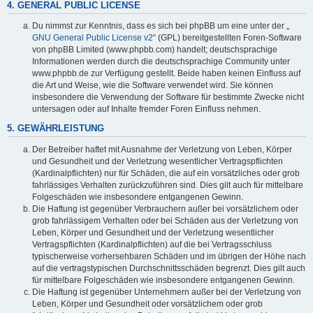
4. GENERAL PUBLIC LICENSE
Du nimmst zur Kenntnis, dass es sich bei phpBB um eine unter der „
GNU General Public License v2
“ (GPL) bereitgestellten Foren-Software
von phpBB Limited (www.phpbb.com) handelt; deutschsprachige
Informationen werden durch die deutschsprachige Community unter
www.phpbb.de zur Verfügung gestellt. Beide haben keinen Einfluss auf
die Art und Weise, wie die Software verwendet wird. Sie können
insbesondere die Verwendung der Software für bestimmte Zwecke nicht
untersagen oder auf Inhalte fremder Foren Einfluss nehmen.
5. GEWÄHRLEISTUNG
Der Betreiber haftet mit Ausnahme der Verletzung von Leben, Körper
und Gesundheit und der Verletzung wesentlicher Vertragspflichten
(Kardinalpflichten) nur für Schäden, die auf ein vorsätzliches oder grob
fahrlässiges Verhalten zurückzuführen sind. Dies gilt auch für mittelbare
Folgeschäden wie insbesondere entgangenen Gewinn.
Die Haftung ist gegenüber Verbrauchern außer bei vorsätzlichem oder
grob fahrlässigem Verhalten oder bei Schäden aus der Verletzung von
Leben, Körper und Gesundheit und der Verletzung wesentlicher
Vertragspflichten (Kardinalpflichten) auf die bei Vertragsschluss
typischerweise vorhersehbaren Schäden und im übrigen der Höhe nach
auf die vertragstypischen Durchschnittsschäden begrenzt. Dies gilt auch
für mittelbare Folgeschäden wie insbesondere entgangenen Gewinn.
Die Haftung ist gegenüber Unternehmern außer bei der Verletzung von
Leben, Körper und Gesundheit oder vorsätzlichem oder grob