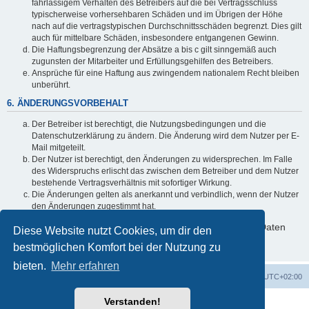
fahrlässigem Verhalten des Betreibers auf die bei Vertragsschluss
typischerweise vorhersehbaren Schäden und im Übrigen der Höhe
nach auf die vertragstypischen Durchschnittsschäden begrenzt. Dies gilt
auch für mittelbare Schäden, insbesondere entgangenen Gewinn.
Die Haftungsbegrenzung der Absätze a bis c gilt sinngemäß auch
zugunsten der Mitarbeiter und Erfüllungsgehilfen des Betreibers.
Ansprüche für eine Haftung aus zwingendem nationalem Recht bleiben
unberührt.
6. ÄNDERUNGSVORBEHALT
Der Betreiber ist berechtigt, die Nutzungsbedingungen und die
Datenschutzerklärung zu ändern. Die Änderung wird dem Nutzer per E-
Mail mitgeteilt.
Der Nutzer ist berechtigt, den Änderungen zu widersprechen. Im Falle
des Widerspruchs erlischt das zwischen dem Betreiber und dem Nutzer
bestehende Vertragsverhältnis mit sofortiger Wirkung.
Die Änderungen gelten als anerkannt und verbindlich, wenn der Nutzer
den Änderungen zugestimmt hat.
Informationen über den Umgang mit deinen persönlichen Daten
Diese Website nutzt Cookies, um dir den
sind in der Datenschutzerklärung enthalten.
bestmöglichen Komfort bei der Nutzung zu
bieten.
Mehr erfahren
Foren-Übersicht
Alle Zeiten sind
UTC+02:00
Verstanden!
Powered by
phpBB
® Forum Software © phpBB Limited