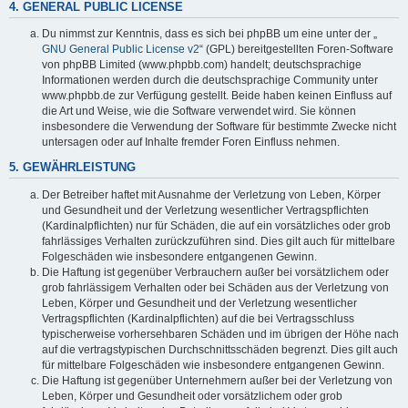
4. GENERAL PUBLIC LICENSE
Du nimmst zur Kenntnis, dass es sich bei phpBB um eine unter der „
GNU General Public License v2
“ (GPL) bereitgestellten Foren-Software
von phpBB Limited (www.phpbb.com) handelt; deutschsprachige
Informationen werden durch die deutschsprachige Community unter
www.phpbb.de zur Verfügung gestellt. Beide haben keinen Einfluss auf
die Art und Weise, wie die Software verwendet wird. Sie können
insbesondere die Verwendung der Software für bestimmte Zwecke nicht
untersagen oder auf Inhalte fremder Foren Einfluss nehmen.
5. GEWÄHRLEISTUNG
Der Betreiber haftet mit Ausnahme der Verletzung von Leben, Körper
und Gesundheit und der Verletzung wesentlicher Vertragspflichten
(Kardinalpflichten) nur für Schäden, die auf ein vorsätzliches oder grob
fahrlässiges Verhalten zurückzuführen sind. Dies gilt auch für mittelbare
Folgeschäden wie insbesondere entgangenen Gewinn.
Die Haftung ist gegenüber Verbrauchern außer bei vorsätzlichem oder
grob fahrlässigem Verhalten oder bei Schäden aus der Verletzung von
Leben, Körper und Gesundheit und der Verletzung wesentlicher
Vertragspflichten (Kardinalpflichten) auf die bei Vertragsschluss
typischerweise vorhersehbaren Schäden und im übrigen der Höhe nach
auf die vertragstypischen Durchschnittsschäden begrenzt. Dies gilt auch
für mittelbare Folgeschäden wie insbesondere entgangenen Gewinn.
Die Haftung ist gegenüber Unternehmern außer bei der Verletzung von
Leben, Körper und Gesundheit oder vorsätzlichem oder grob