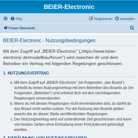
BEIER-Electronic
FAQ
Registrieren
Anmelden
S
Foren-Übersicht
u
BEIER-Electronic - Nutzungsbedingungen
c
h
Mit dem Zugriff auf „BEIER-Electronic“ („https://www.beier-
electronic.de/modellbau/forum“) wird zwischen dir und dem
e
Betreiber ein Vertrag mit folgenden Regelungen geschlossen:
1. NUTZUNGSVERTRAG
Mit dem Zugriff auf „BEIER-Electronic“ (im Folgenden „das Board“)
schließt du einen Nutzungsvertrag mit dem Betreiber des Boards ab (im
Folgenden „Betreiber“) und erklärst dich mit den nachfolgenden
Regelungen einverstanden.
Wenn du mit diesen Regelungen nicht einverstanden bist, so darfst du
das Board nicht weiter nutzen. Für die Nutzung des Boards gelten
jeweils die an dieser Stelle veröffentlichten Regelungen.
Der Nutzungsvertrag wird auf unbestimmte Zeit geschlossen und kann
von beiden Seiten ohne Einhaltung einer Frist jederzeit gekündigt
werden.