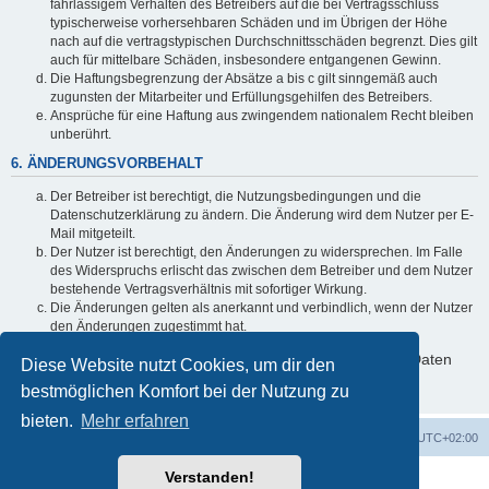
fahrlässigem Verhalten des Betreibers auf die bei Vertragsschluss
typischerweise vorhersehbaren Schäden und im Übrigen der Höhe
nach auf die vertragstypischen Durchschnittsschäden begrenzt. Dies gilt
auch für mittelbare Schäden, insbesondere entgangenen Gewinn.
Die Haftungsbegrenzung der Absätze a bis c gilt sinngemäß auch
zugunsten der Mitarbeiter und Erfüllungsgehilfen des Betreibers.
Ansprüche für eine Haftung aus zwingendem nationalem Recht bleiben
unberührt.
6. ÄNDERUNGSVORBEHALT
Der Betreiber ist berechtigt, die Nutzungsbedingungen und die
Datenschutzerklärung zu ändern. Die Änderung wird dem Nutzer per E-
Mail mitgeteilt.
Der Nutzer ist berechtigt, den Änderungen zu widersprechen. Im Falle
des Widerspruchs erlischt das zwischen dem Betreiber und dem Nutzer
bestehende Vertragsverhältnis mit sofortiger Wirkung.
Die Änderungen gelten als anerkannt und verbindlich, wenn der Nutzer
den Änderungen zugestimmt hat.
Informationen über den Umgang mit deinen persönlichen Daten
Diese Website nutzt Cookies, um dir den
sind in der Datenschutzerklärung enthalten.
bestmöglichen Komfort bei der Nutzung zu
bieten.
Mehr erfahren
Foren-Übersicht
Alle Zeiten sind
UTC+02:00
Verstanden!
Powered by
phpBB
® Forum Software © phpBB Limited