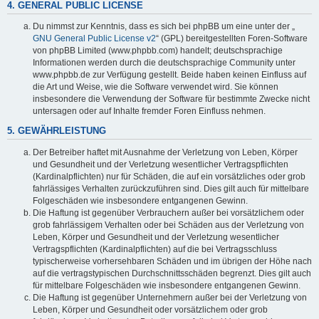
4. GENERAL PUBLIC LICENSE
Du nimmst zur Kenntnis, dass es sich bei phpBB um eine unter der „
GNU General Public License v2
“ (GPL) bereitgestellten Foren-Software
von phpBB Limited (www.phpbb.com) handelt; deutschsprachige
Informationen werden durch die deutschsprachige Community unter
www.phpbb.de zur Verfügung gestellt. Beide haben keinen Einfluss auf
die Art und Weise, wie die Software verwendet wird. Sie können
insbesondere die Verwendung der Software für bestimmte Zwecke nicht
untersagen oder auf Inhalte fremder Foren Einfluss nehmen.
5. GEWÄHRLEISTUNG
Der Betreiber haftet mit Ausnahme der Verletzung von Leben, Körper
und Gesundheit und der Verletzung wesentlicher Vertragspflichten
(Kardinalpflichten) nur für Schäden, die auf ein vorsätzliches oder grob
fahrlässiges Verhalten zurückzuführen sind. Dies gilt auch für mittelbare
Folgeschäden wie insbesondere entgangenen Gewinn.
Die Haftung ist gegenüber Verbrauchern außer bei vorsätzlichem oder
grob fahrlässigem Verhalten oder bei Schäden aus der Verletzung von
Leben, Körper und Gesundheit und der Verletzung wesentlicher
Vertragspflichten (Kardinalpflichten) auf die bei Vertragsschluss
typischerweise vorhersehbaren Schäden und im übrigen der Höhe nach
auf die vertragstypischen Durchschnittsschäden begrenzt. Dies gilt auch
für mittelbare Folgeschäden wie insbesondere entgangenen Gewinn.
Die Haftung ist gegenüber Unternehmern außer bei der Verletzung von
Leben, Körper und Gesundheit oder vorsätzlichem oder grob