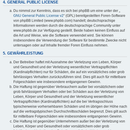
4. GENERAL PUBLIC LICENSE
Du nimmst zur Kenntnis, dass es sich bei phpBB um eine unter der „
GNU General Public License v2
“ (GPL) bereitgestellten Foren-Software
von phpBB Limited (www.phpbb.com) handelt; deutschsprachige
Informationen werden durch die deutschsprachige Community unter
www.phpbb.de zur Verfügung gestellt. Beide haben keinen Einfluss auf
die Art und Weise, wie die Software verwendet wird. Sie können
insbesondere die Verwendung der Software für bestimmte Zwecke nicht
untersagen oder auf Inhalte fremder Foren Einfluss nehmen.
5. GEWÄHRLEISTUNG
Der Betreiber haftet mit Ausnahme der Verletzung von Leben, Körper
und Gesundheit und der Verletzung wesentlicher Vertragspflichten
(Kardinalpflichten) nur für Schäden, die auf ein vorsätzliches oder grob
fahrlässiges Verhalten zurückzuführen sind. Dies gilt auch für mittelbare
Folgeschäden wie insbesondere entgangenen Gewinn.
Die Haftung ist gegenüber Verbrauchern außer bei vorsätzlichem oder
grob fahrlässigem Verhalten oder bei Schäden aus der Verletzung von
Leben, Körper und Gesundheit und der Verletzung wesentlicher
Vertragspflichten (Kardinalpflichten) auf die bei Vertragsschluss
typischerweise vorhersehbaren Schäden und im übrigen der Höhe nach
auf die vertragstypischen Durchschnittsschäden begrenzt. Dies gilt auch
für mittelbare Folgeschäden wie insbesondere entgangenen Gewinn.
Die Haftung ist gegenüber Unternehmern außer bei der Verletzung von
Leben, Körper und Gesundheit oder vorsätzlichem oder grob