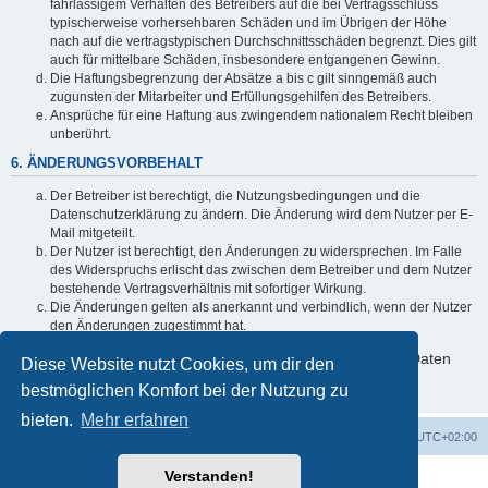
fahrlässigem Verhalten des Betreibers auf die bei Vertragsschluss
typischerweise vorhersehbaren Schäden und im Übrigen der Höhe
nach auf die vertragstypischen Durchschnittsschäden begrenzt. Dies gilt
auch für mittelbare Schäden, insbesondere entgangenen Gewinn.
Die Haftungsbegrenzung der Absätze a bis c gilt sinngemäß auch
zugunsten der Mitarbeiter und Erfüllungsgehilfen des Betreibers.
Ansprüche für eine Haftung aus zwingendem nationalem Recht bleiben
unberührt.
6. ÄNDERUNGSVORBEHALT
Der Betreiber ist berechtigt, die Nutzungsbedingungen und die
Datenschutzerklärung zu ändern. Die Änderung wird dem Nutzer per E-
Mail mitgeteilt.
Der Nutzer ist berechtigt, den Änderungen zu widersprechen. Im Falle
des Widerspruchs erlischt das zwischen dem Betreiber und dem Nutzer
bestehende Vertragsverhältnis mit sofortiger Wirkung.
Die Änderungen gelten als anerkannt und verbindlich, wenn der Nutzer
den Änderungen zugestimmt hat.
Informationen über den Umgang mit deinen persönlichen Daten
Diese Website nutzt Cookies, um dir den
sind in der Datenschutzerklärung enthalten.
bestmöglichen Komfort bei der Nutzung zu
bieten.
Mehr erfahren
Foren-Übersicht
Alle Zeiten sind
UTC+02:00
Verstanden!
Powered by
phpBB
® Forum Software © phpBB Limited