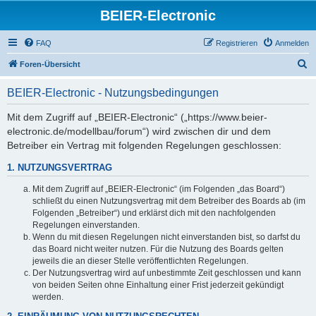
BEIER-Electronic
FAQ
Registrieren
Anmelden
S
Foren-Übersicht
u
BEIER-Electronic - Nutzungsbedingungen
c
h
Mit dem Zugriff auf „BEIER-Electronic“ („https://www.beier-
electronic.de/modellbau/forum“) wird zwischen dir und dem
e
Betreiber ein Vertrag mit folgenden Regelungen geschlossen:
1. NUTZUNGSVERTRAG
Mit dem Zugriff auf „BEIER-Electronic“ (im Folgenden „das Board“)
schließt du einen Nutzungsvertrag mit dem Betreiber des Boards ab (im
Folgenden „Betreiber“) und erklärst dich mit den nachfolgenden
Regelungen einverstanden.
Wenn du mit diesen Regelungen nicht einverstanden bist, so darfst du
das Board nicht weiter nutzen. Für die Nutzung des Boards gelten
jeweils die an dieser Stelle veröffentlichten Regelungen.
Der Nutzungsvertrag wird auf unbestimmte Zeit geschlossen und kann
von beiden Seiten ohne Einhaltung einer Frist jederzeit gekündigt
werden.