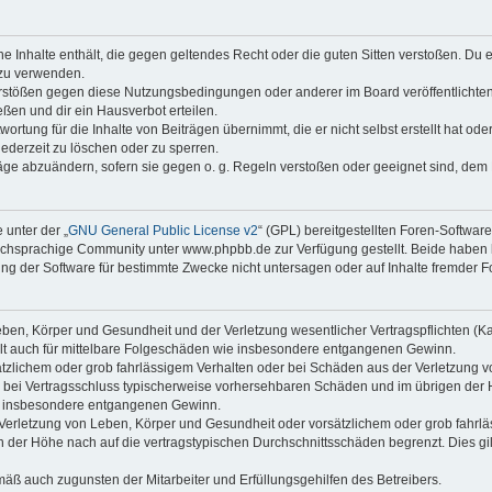
ine Inhalte enthält, die gegen geltendes Recht oder die guten Sitten verstoßen. Du 
 zu verwenden.
erstößen gegen diese Nutzungsbedingungen oder anderer im Board veröffentlichte
ßen und dir ein Hausverbot erteilen.
ortung für die Inhalte von Beiträgen übernimmt, die er nicht selbst erstellt hat od
jederzeit zu löschen oder zu sperren.
räge abzuändern, sofern sie gegen o. g. Regeln verstoßen oder geeignet sind, dem
 unter der „
GNU General Public License v2
“ (GPL) bereitgestellten Foren-Softwa
chsprachige Community unter www.phpbb.de zur Verfügung gestellt. Beide haben ke
g der Software für bestimmte Zwecke nicht untersagen oder auf Inhalte fremder F
ben, Körper und Gesundheit und der Verletzung wesentlicher Vertragspflichten (Kard
gilt auch für mittelbare Folgeschäden wie insbesondere entgangenen Gewinn.
ätzlichem oder grob fahrlässigem Verhalten oder bei Schäden aus der Verletzung 
 die bei Vertragsschluss typischerweise vorhersehbaren Schäden und im übrigen de
wie insbesondere entgangenen Gewinn.
erletzung von Leben, Körper und Gesundheit oder vorsätzlichem oder grob fahrläs
der Höhe nach auf die vertragstypischen Durchschnittsschäden begrenzt. Dies gi
mäß auch zugunsten der Mitarbeiter und Erfüllungsgehilfen des Betreibers.