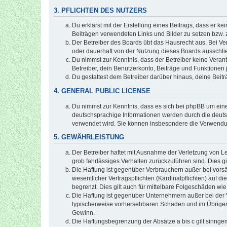
3. PFLICHTEN DES NUTZERS
Du erklärst mit der Erstellung eines Beitrags, dass er ke
Beiträgen verwendeten Links und Bilder zu setzen bzw.
Der Betreiber des Boards übt das Hausrecht aus. Bei V
oder dauerhaft von der Nutzung dieses Boards ausschlie
Du nimmst zur Kenntnis, dass der Betreiber keine Verantw
Betreiber, dein Benutzerkonto, Beiträge und Funktionen 
Du gestattest dem Betreiber darüber hinaus, deine Beit
4. GENERAL PUBLIC LICENSE
Du nimmst zur Kenntnis, dass es sich bei phpBB um eine
deutschsprachige Informationen werden durch die deuts
verwendet wird. Sie können insbesondere die Verwendun
5. GEWÄHRLEISTUNG
Der Betreiber haftet mit Ausnahme der Verletzung von Le
grob fahrlässiges Verhalten zurückzuführen sind. Dies 
Die Haftung ist gegenüber Verbrauchern außer bei vors
wesentlicher Vertragspflichten (Kardinalpflichten) auf
begrenzt. Dies gilt auch für mittelbare Folgeschäden 
Die Haftung ist gegenüber Unternehmern außer bei der V
typischerweise vorhersehbaren Schäden und im Übrigen 
Gewinn.
Die Haftungsbegrenzung der Absätze a bis c gilt sinnge