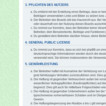
3. PFLICHTEN DES NUTZERS
Du erklärst mit der Erstellung eines Beitrags, dass er ke
Beiträgen verwendeten Links und Bilder zu setzen bzw.
Der Betreiber des Boards übt das Hausrecht aus. Bei V
oder dauerhaft von der Nutzung dieses Boards ausschlie
Du nimmst zur Kenntnis, dass der Betreiber keine Verantw
Betreiber, dein Benutzerkonto, Beiträge und Funktionen 
Du gestattest dem Betreiber darüber hinaus, deine Beit
4. GENERAL PUBLIC LICENSE
Du nimmst zur Kenntnis, dass es sich bei phpBB um eine
deutschsprachige Informationen werden durch die deuts
verwendet wird. Sie können insbesondere die Verwendun
5. GEWÄHRLEISTUNG
Der Betreiber haftet mit Ausnahme der Verletzung von Le
grob fahrlässiges Verhalten zurückzuführen sind. Dies 
Die Haftung ist gegenüber Verbrauchern außer bei vors
wesentlicher Vertragspflichten (Kardinalpflichten) auf
begrenzt. Dies gilt auch für mittelbare Folgeschäden 
Die Haftung ist gegenüber Unternehmern außer bei der V
typischerweise vorhersehbaren Schäden und im Übrigen 
Gewinn.
Die Haftungsbegrenzung der Absätze a bis c gilt sinnge