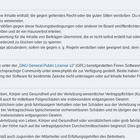
ine Inhalte enthält, die gegen geltendes Recht oder die guten Sitten verstoßen. Du 
 zu verwenden.
erstößen gegen diese Nutzungsbedingungen oder anderer im Board veröffentlichte
ßen und dir ein Hausverbot erteilen.
ortung für die Inhalte von Beiträgen übernimmt, die er nicht selbst erstellt hat od
jederzeit zu löschen oder zu sperren.
räge abzuändern, sofern sie gegen o. g. Regeln verstoßen oder geeignet sind, dem
 unter der „
GNU General Public License v2
“ (GPL) bereitgestellten Foren-Softwa
chsprachige Community unter www.phpbb.de zur Verfügung gestellt. Beide haben ke
g der Software für bestimmte Zwecke nicht untersagen oder auf Inhalte fremder F
ben, Körper und Gesundheit und der Verletzung wesentlicher Vertragspflichten (Kard
gilt auch für mittelbare Folgeschäden wie insbesondere entgangenen Gewinn.
ätzlichem oder grob fahrlässigem Verhalten oder bei Schäden aus der Verletzung 
 die bei Vertragsschluss typischerweise vorhersehbaren Schäden und im übrigen de
wie insbesondere entgangenen Gewinn.
erletzung von Leben, Körper und Gesundheit oder vorsätzlichem oder grob fahrläs
der Höhe nach auf die vertragstypischen Durchschnittsschäden begrenzt. Dies gi
mäß auch zugunsten der Mitarbeiter und Erfüllungsgehilfen des Betreibers.