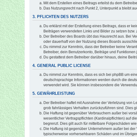
Mit dem Erstellen eines Beitrags erteilst du dem Betrei
Das Nutzungsrecht nach Punkt 2, Unterpunkt a bleibt 
3. PFLICHTEN DES NUTZERS
Du erklärst mit der Erstellung eines Beitrags, dass er ke
Beiträgen verwendeten Links und Bilder zu setzen bzw.
Der Betreiber des Boards übt das Hausrecht aus. Bei V
oder dauerhaft von der Nutzung dieses Boards ausschlie
Du nimmst zur Kenntnis, dass der Betreiber keine Verantw
Betreiber, dein Benutzerkonto, Beiträge und Funktionen 
Du gestattest dem Betreiber darüber hinaus, deine Beit
4. GENERAL PUBLIC LICENSE
Du nimmst zur Kenntnis, dass es sich bei phpBB um eine
deutschsprachige Informationen werden durch die deuts
verwendet wird. Sie können insbesondere die Verwendun
5. GEWÄHRLEISTUNG
Der Betreiber haftet mit Ausnahme der Verletzung von Le
grob fahrlässiges Verhalten zurückzuführen sind. Dies 
Die Haftung ist gegenüber Verbrauchern außer bei vors
wesentlicher Vertragspflichten (Kardinalpflichten) auf
begrenzt. Dies gilt auch für mittelbare Folgeschäden 
Die Haftung ist gegenüber Unternehmern außer bei der V
typischerweise vorhersehbaren Schäden und im Übrigen 