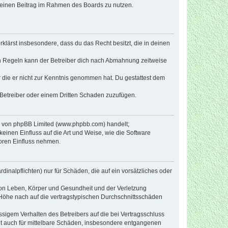
, deinen Beitrag im Rahmen des Boards zu nutzen.
erklärst insbesondere, dass du das Recht besitzt, die in deinen
n Regeln kann der Betreiber dich nach Abmahnung zeitweise
er die er nicht zur Kenntnis genommen hat. Du gestattest dem
 Betreiber oder einem Dritten Schaden zuzufügen.
re von phpBB Limited (www.phpbb.com) handelt;
inen Einfluss auf die Art und Weise, wie die Software
oren Einfluss nehmen.
inalpflichten) nur für Schäden, die auf ein vorsätzliches oder
von Leben, Körper und Gesundheit und der Verletzung
r Höhe nach auf die vertragstypischen Durchschnittsschäden
sigem Verhalten des Betreibers auf die bei Vertragsschluss
lt auch für mittelbare Schäden, insbesondere entgangenen