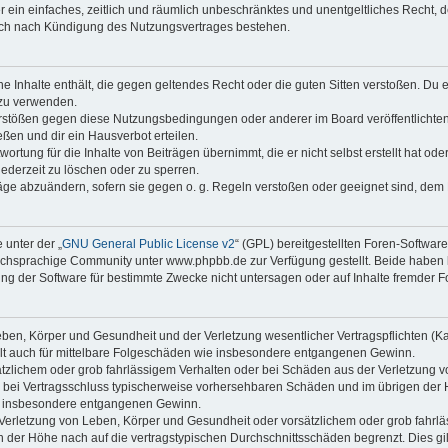
ber ein einfaches, zeitlich und räumlich unbeschränktes und unentgeltliches Recht
auch nach Kündigung des Nutzungsvertrages bestehen.
ine Inhalte enthält, die gegen geltendes Recht oder die guten Sitten verstoßen. Du 
 zu verwenden.
erstößen gegen diese Nutzungsbedingungen oder anderer im Board veröffentlichte
ßen und dir ein Hausverbot erteilen.
ortung für die Inhalte von Beiträgen übernimmt, die er nicht selbst erstellt hat od
jederzeit zu löschen oder zu sperren.
räge abzuändern, sofern sie gegen o. g. Regeln verstoßen oder geeignet sind, dem
 unter der „
GNU General Public License v2
“ (GPL) bereitgestellten Foren-Softwa
chsprachige Community unter www.phpbb.de zur Verfügung gestellt. Beide haben ke
g der Software für bestimmte Zwecke nicht untersagen oder auf Inhalte fremder F
ben, Körper und Gesundheit und der Verletzung wesentlicher Vertragspflichten (Kard
gilt auch für mittelbare Folgeschäden wie insbesondere entgangenen Gewinn.
ätzlichem oder grob fahrlässigem Verhalten oder bei Schäden aus der Verletzung 
 die bei Vertragsschluss typischerweise vorhersehbaren Schäden und im übrigen de
wie insbesondere entgangenen Gewinn.
erletzung von Leben, Körper und Gesundheit oder vorsätzlichem oder grob fahrläs
der Höhe nach auf die vertragstypischen Durchschnittsschäden begrenzt. Dies gi