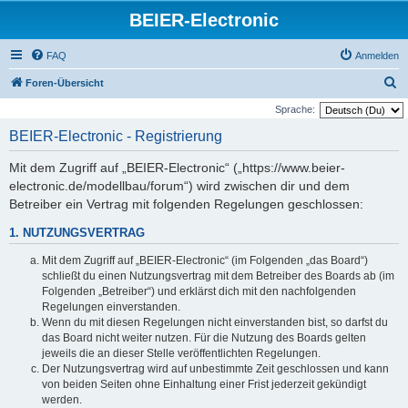
BEIER-Electronic
FAQ
Anmelden
S
Foren-Übersicht
u
Sprache:
c
BEIER-Electronic - Registrierung
h
Mit dem Zugriff auf „BEIER-Electronic“ („https://www.beier-
e
electronic.de/modellbau/forum“) wird zwischen dir und dem
Betreiber ein Vertrag mit folgenden Regelungen geschlossen:
1. NUTZUNGSVERTRAG
Mit dem Zugriff auf „BEIER-Electronic“ (im Folgenden „das Board“)
schließt du einen Nutzungsvertrag mit dem Betreiber des Boards ab (im
Folgenden „Betreiber“) und erklärst dich mit den nachfolgenden
Regelungen einverstanden.
Wenn du mit diesen Regelungen nicht einverstanden bist, so darfst du
das Board nicht weiter nutzen. Für die Nutzung des Boards gelten
jeweils die an dieser Stelle veröffentlichten Regelungen.
Der Nutzungsvertrag wird auf unbestimmte Zeit geschlossen und kann
von beiden Seiten ohne Einhaltung einer Frist jederzeit gekündigt
werden.