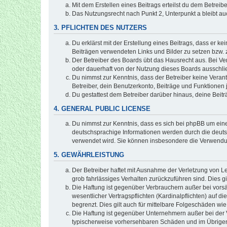
Mit dem Erstellen eines Beitrags erteilst du dem Betrei
Das Nutzungsrecht nach Punkt 2, Unterpunkt a bleibt 
3. PFLICHTEN DES NUTZERS
Du erklärst mit der Erstellung eines Beitrags, dass er ke
Beiträgen verwendeten Links und Bilder zu setzen bzw.
Der Betreiber des Boards übt das Hausrecht aus. Bei V
oder dauerhaft von der Nutzung dieses Boards ausschlie
Du nimmst zur Kenntnis, dass der Betreiber keine Verantw
Betreiber, dein Benutzerkonto, Beiträge und Funktionen 
Du gestattest dem Betreiber darüber hinaus, deine Beit
4. GENERAL PUBLIC LICENSE
Du nimmst zur Kenntnis, dass es sich bei phpBB um eine
deutschsprachige Informationen werden durch die deuts
verwendet wird. Sie können insbesondere die Verwendun
5. GEWÄHRLEISTUNG
Der Betreiber haftet mit Ausnahme der Verletzung von Le
grob fahrlässiges Verhalten zurückzuführen sind. Dies 
Die Haftung ist gegenüber Verbrauchern außer bei vors
wesentlicher Vertragspflichten (Kardinalpflichten) auf
begrenzt. Dies gilt auch für mittelbare Folgeschäden 
Die Haftung ist gegenüber Unternehmern außer bei der V
typischerweise vorhersehbaren Schäden und im Übrigen 