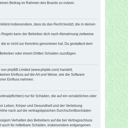
, deinen Beitrag im Rahmen des Boards zu nutzen.
erklärst insbesondere, dass du das Recht besitzt, die in deinen
n Regeln kann der Betreiber dich nach Abmahnung zeitweise
er die er nicht zur Kenntnis genommen hat. Du gestattest dem
 Betreiber oder einem Dritten Schaden zuzufügen.
re von phpBB Limited (www.phpbb.com) handelt;
inen Einfluss auf die Art und Weise, wie die Software
oren Einfluss nehmen.
inalpflichten) nur für Schäden, die auf ein vorsätzliches oder
von Leben, Körper und Gesundheit und der Verletzung
r Höhe nach auf die vertragstypischen Durchschnittsschäden
sigem Verhalten des Betreibers auf die bei Vertragsschluss
lt auch für mittelbare Schäden, insbesondere entgangenen