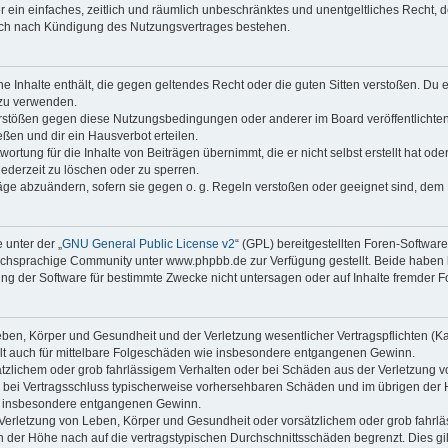
ber ein einfaches, zeitlich und räumlich unbeschränktes und unentgeltliches Recht
auch nach Kündigung des Nutzungsvertrages bestehen.
ine Inhalte enthält, die gegen geltendes Recht oder die guten Sitten verstoßen. Du 
 zu verwenden.
erstößen gegen diese Nutzungsbedingungen oder anderer im Board veröffentlichte
ßen und dir ein Hausverbot erteilen.
ortung für die Inhalte von Beiträgen übernimmt, die er nicht selbst erstellt hat od
jederzeit zu löschen oder zu sperren.
räge abzuändern, sofern sie gegen o. g. Regeln verstoßen oder geeignet sind, dem
 unter der „
GNU General Public License v2
“ (GPL) bereitgestellten Foren-Softwa
chsprachige Community unter www.phpbb.de zur Verfügung gestellt. Beide haben ke
g der Software für bestimmte Zwecke nicht untersagen oder auf Inhalte fremder F
ben, Körper und Gesundheit und der Verletzung wesentlicher Vertragspflichten (Kard
gilt auch für mittelbare Folgeschäden wie insbesondere entgangenen Gewinn.
ätzlichem oder grob fahrlässigem Verhalten oder bei Schäden aus der Verletzung 
 die bei Vertragsschluss typischerweise vorhersehbaren Schäden und im übrigen de
wie insbesondere entgangenen Gewinn.
erletzung von Leben, Körper und Gesundheit oder vorsätzlichem oder grob fahrläs
der Höhe nach auf die vertragstypischen Durchschnittsschäden begrenzt. Dies gi