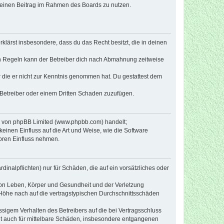
, deinen Beitrag im Rahmen des Boards zu nutzen.
erklärst insbesondere, dass du das Recht besitzt, die in deinen
n Regeln kann der Betreiber dich nach Abmahnung zeitweise
er die er nicht zur Kenntnis genommen hat. Du gestattest dem
 Betreiber oder einem Dritten Schaden zuzufügen.
re von phpBB Limited (www.phpbb.com) handelt;
inen Einfluss auf die Art und Weise, wie die Software
oren Einfluss nehmen.
inalpflichten) nur für Schäden, die auf ein vorsätzliches oder
von Leben, Körper und Gesundheit und der Verletzung
r Höhe nach auf die vertragstypischen Durchschnittsschäden
sigem Verhalten des Betreibers auf die bei Vertragsschluss
lt auch für mittelbare Schäden, insbesondere entgangenen