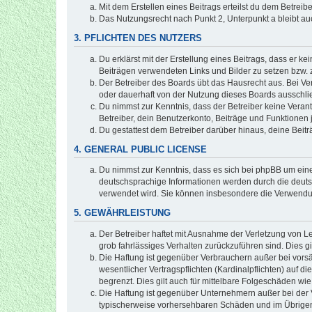
Mit dem Erstellen eines Beitrags erteilst du dem Betrei
Das Nutzungsrecht nach Punkt 2, Unterpunkt a bleibt 
3. PFLICHTEN DES NUTZERS
Du erklärst mit der Erstellung eines Beitrags, dass er ke
Beiträgen verwendeten Links und Bilder zu setzen bzw.
Der Betreiber des Boards übt das Hausrecht aus. Bei V
oder dauerhaft von der Nutzung dieses Boards ausschlie
Du nimmst zur Kenntnis, dass der Betreiber keine Verantw
Betreiber, dein Benutzerkonto, Beiträge und Funktionen 
Du gestattest dem Betreiber darüber hinaus, deine Beit
4. GENERAL PUBLIC LICENSE
Du nimmst zur Kenntnis, dass es sich bei phpBB um eine
deutschsprachige Informationen werden durch die deuts
verwendet wird. Sie können insbesondere die Verwendun
5. GEWÄHRLEISTUNG
Der Betreiber haftet mit Ausnahme der Verletzung von Le
grob fahrlässiges Verhalten zurückzuführen sind. Dies 
Die Haftung ist gegenüber Verbrauchern außer bei vors
wesentlicher Vertragspflichten (Kardinalpflichten) auf
begrenzt. Dies gilt auch für mittelbare Folgeschäden 
Die Haftung ist gegenüber Unternehmern außer bei der V
typischerweise vorhersehbaren Schäden und im Übrigen 