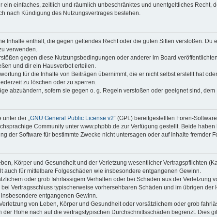
ber ein einfaches, zeitlich und räumlich unbeschränktes und unentgeltliches Recht
auch nach Kündigung des Nutzungsvertrages bestehen.
ine Inhalte enthält, die gegen geltendes Recht oder die guten Sitten verstoßen. Du 
 zu verwenden.
erstößen gegen diese Nutzungsbedingungen oder anderer im Board veröffentlichte
ßen und dir ein Hausverbot erteilen.
ortung für die Inhalte von Beiträgen übernimmt, die er nicht selbst erstellt hat od
jederzeit zu löschen oder zu sperren.
räge abzuändern, sofern sie gegen o. g. Regeln verstoßen oder geeignet sind, dem
 unter der „
GNU General Public License v2
“ (GPL) bereitgestellten Foren-Softwa
chsprachige Community unter www.phpbb.de zur Verfügung gestellt. Beide haben ke
g der Software für bestimmte Zwecke nicht untersagen oder auf Inhalte fremder F
ben, Körper und Gesundheit und der Verletzung wesentlicher Vertragspflichten (Kard
gilt auch für mittelbare Folgeschäden wie insbesondere entgangenen Gewinn.
ätzlichem oder grob fahrlässigem Verhalten oder bei Schäden aus der Verletzung 
 die bei Vertragsschluss typischerweise vorhersehbaren Schäden und im übrigen de
wie insbesondere entgangenen Gewinn.
erletzung von Leben, Körper und Gesundheit oder vorsätzlichem oder grob fahrläs
der Höhe nach auf die vertragstypischen Durchschnittsschäden begrenzt. Dies gi