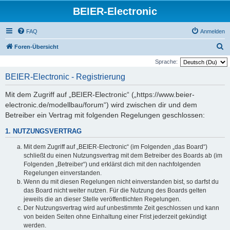
BEIER-Electronic
FAQ
Anmelden
S
Foren-Übersicht
u
Sprache:
c
BEIER-Electronic - Registrierung
h
Mit dem Zugriff auf „BEIER-Electronic“ („https://www.beier-
e
electronic.de/modellbau/forum“) wird zwischen dir und dem
Betreiber ein Vertrag mit folgenden Regelungen geschlossen:
1. NUTZUNGSVERTRAG
Mit dem Zugriff auf „BEIER-Electronic“ (im Folgenden „das Board“)
schließt du einen Nutzungsvertrag mit dem Betreiber des Boards ab (im
Folgenden „Betreiber“) und erklärst dich mit den nachfolgenden
Regelungen einverstanden.
Wenn du mit diesen Regelungen nicht einverstanden bist, so darfst du
das Board nicht weiter nutzen. Für die Nutzung des Boards gelten
jeweils die an dieser Stelle veröffentlichten Regelungen.
Der Nutzungsvertrag wird auf unbestimmte Zeit geschlossen und kann
von beiden Seiten ohne Einhaltung einer Frist jederzeit gekündigt
werden.