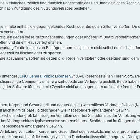
ber ein einfaches, zeitlich und räumlich unbeschränktes und unentgeltliches Recht
auch nach Kündigung des Nutzungsvertrages bestehen.
ine Inhalte enthält, die gegen geltendes Recht oder die guten Sitten verstoßen. Du 
 zu verwenden.
erstößen gegen diese Nutzungsbedingungen oder anderer im Board veröffentlichte
ßen und dir ein Hausverbot erteilen.
ortung für die Inhalte von Beiträgen übernimmt, die er nicht selbst erstellt hat od
jederzeit zu löschen oder zu sperren.
räge abzuändern, sofern sie gegen o. g. Regeln verstoßen oder geeignet sind, dem
 unter der „
GNU General Public License v2
“ (GPL) bereitgestellten Foren-Softwa
chsprachige Community unter www.phpbb.de zur Verfügung gestellt. Beide haben ke
g der Software für bestimmte Zwecke nicht untersagen oder auf Inhalte fremder F
ben, Körper und Gesundheit und der Verletzung wesentlicher Vertragspflichten (Kard
gilt auch für mittelbare Folgeschäden wie insbesondere entgangenen Gewinn.
ätzlichem oder grob fahrlässigem Verhalten oder bei Schäden aus der Verletzung 
 die bei Vertragsschluss typischerweise vorhersehbaren Schäden und im übrigen de
wie insbesondere entgangenen Gewinn.
erletzung von Leben, Körper und Gesundheit oder vorsätzlichem oder grob fahrläs
der Höhe nach auf die vertragstypischen Durchschnittsschäden begrenzt. Dies gi