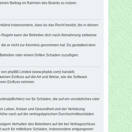
, deinen Beitrag im Rahmen des Boards zu nutzen.
erklärst insbesondere, dass du das Recht besitzt, die in deinen
n Regeln kann der Betreiber dich nach Abmahnung zeitweise
er die er nicht zur Kenntnis genommen hat. Du gestattest dem
 Betreiber oder einem Dritten Schaden zuzufügen.
re von phpBB Limited (www.phpbb.com) handelt;
inen Einfluss auf die Art und Weise, wie die Software
oren Einfluss nehmen.
inalpflichten) nur für Schäden, die auf ein vorsätzliches oder
von Leben, Körper und Gesundheit und der Verletzung
r Höhe nach auf die vertragstypischen Durchschnittsschäden
sigem Verhalten des Betreibers auf die bei Vertragsschluss
lt auch für mittelbare Schäden, insbesondere entgangenen