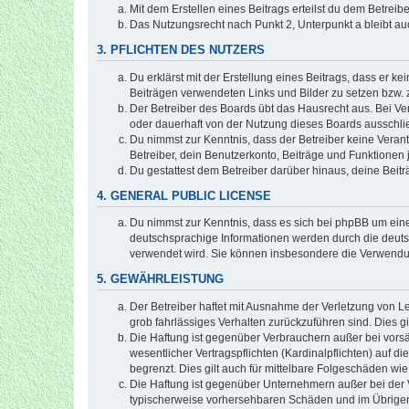
Mit dem Erstellen eines Beitrags erteilst du dem Betrei
Das Nutzungsrecht nach Punkt 2, Unterpunkt a bleibt 
3. PFLICHTEN DES NUTZERS
Du erklärst mit der Erstellung eines Beitrags, dass er ke
Beiträgen verwendeten Links und Bilder zu setzen bzw.
Der Betreiber des Boards übt das Hausrecht aus. Bei V
oder dauerhaft von der Nutzung dieses Boards ausschlie
Du nimmst zur Kenntnis, dass der Betreiber keine Verantw
Betreiber, dein Benutzerkonto, Beiträge und Funktionen 
Du gestattest dem Betreiber darüber hinaus, deine Beit
4. GENERAL PUBLIC LICENSE
Du nimmst zur Kenntnis, dass es sich bei phpBB um eine
deutschsprachige Informationen werden durch die deuts
verwendet wird. Sie können insbesondere die Verwendun
5. GEWÄHRLEISTUNG
Der Betreiber haftet mit Ausnahme der Verletzung von Le
grob fahrlässiges Verhalten zurückzuführen sind. Dies 
Die Haftung ist gegenüber Verbrauchern außer bei vors
wesentlicher Vertragspflichten (Kardinalpflichten) auf
begrenzt. Dies gilt auch für mittelbare Folgeschäden 
Die Haftung ist gegenüber Unternehmern außer bei der V
typischerweise vorhersehbaren Schäden und im Übrigen 