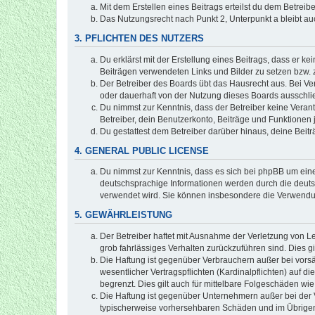
Mit dem Erstellen eines Beitrags erteilst du dem Betrei
Das Nutzungsrecht nach Punkt 2, Unterpunkt a bleibt 
3. PFLICHTEN DES NUTZERS
Du erklärst mit der Erstellung eines Beitrags, dass er ke
Beiträgen verwendeten Links und Bilder zu setzen bzw.
Der Betreiber des Boards übt das Hausrecht aus. Bei V
oder dauerhaft von der Nutzung dieses Boards ausschlie
Du nimmst zur Kenntnis, dass der Betreiber keine Verantw
Betreiber, dein Benutzerkonto, Beiträge und Funktionen 
Du gestattest dem Betreiber darüber hinaus, deine Beit
4. GENERAL PUBLIC LICENSE
Du nimmst zur Kenntnis, dass es sich bei phpBB um eine
deutschsprachige Informationen werden durch die deuts
verwendet wird. Sie können insbesondere die Verwendun
5. GEWÄHRLEISTUNG
Der Betreiber haftet mit Ausnahme der Verletzung von Le
grob fahrlässiges Verhalten zurückzuführen sind. Dies 
Die Haftung ist gegenüber Verbrauchern außer bei vors
wesentlicher Vertragspflichten (Kardinalpflichten) auf
begrenzt. Dies gilt auch für mittelbare Folgeschäden 
Die Haftung ist gegenüber Unternehmern außer bei der V
typischerweise vorhersehbaren Schäden und im Übrigen 