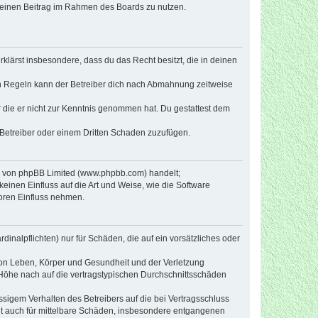
, deinen Beitrag im Rahmen des Boards zu nutzen.
erklärst insbesondere, dass du das Recht besitzt, die in deinen
n Regeln kann der Betreiber dich nach Abmahnung zeitweise
er die er nicht zur Kenntnis genommen hat. Du gestattest dem
 Betreiber oder einem Dritten Schaden zuzufügen.
re von phpBB Limited (www.phpbb.com) handelt;
inen Einfluss auf die Art und Weise, wie die Software
oren Einfluss nehmen.
inalpflichten) nur für Schäden, die auf ein vorsätzliches oder
von Leben, Körper und Gesundheit und der Verletzung
r Höhe nach auf die vertragstypischen Durchschnittsschäden
sigem Verhalten des Betreibers auf die bei Vertragsschluss
lt auch für mittelbare Schäden, insbesondere entgangenen