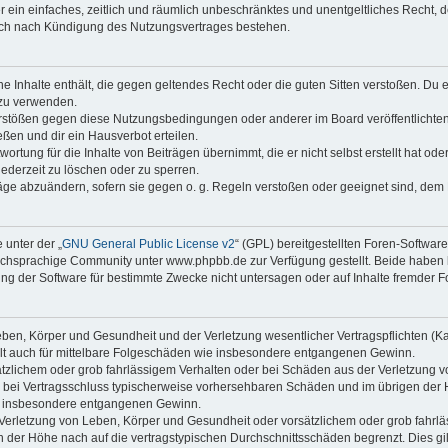
ber ein einfaches, zeitlich und räumlich unbeschränktes und unentgeltliches Recht
auch nach Kündigung des Nutzungsvertrages bestehen.
ine Inhalte enthält, die gegen geltendes Recht oder die guten Sitten verstoßen. Du 
 zu verwenden.
erstößen gegen diese Nutzungsbedingungen oder anderer im Board veröffentlichte
ßen und dir ein Hausverbot erteilen.
ortung für die Inhalte von Beiträgen übernimmt, die er nicht selbst erstellt hat od
jederzeit zu löschen oder zu sperren.
räge abzuändern, sofern sie gegen o. g. Regeln verstoßen oder geeignet sind, dem
 unter der „
GNU General Public License v2
“ (GPL) bereitgestellten Foren-Softwa
chsprachige Community unter www.phpbb.de zur Verfügung gestellt. Beide haben ke
g der Software für bestimmte Zwecke nicht untersagen oder auf Inhalte fremder F
ben, Körper und Gesundheit und der Verletzung wesentlicher Vertragspflichten (Kard
gilt auch für mittelbare Folgeschäden wie insbesondere entgangenen Gewinn.
ätzlichem oder grob fahrlässigem Verhalten oder bei Schäden aus der Verletzung 
 die bei Vertragsschluss typischerweise vorhersehbaren Schäden und im übrigen de
wie insbesondere entgangenen Gewinn.
erletzung von Leben, Körper und Gesundheit oder vorsätzlichem oder grob fahrläs
der Höhe nach auf die vertragstypischen Durchschnittsschäden begrenzt. Dies gi