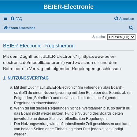
BEIER-Electronic
FAQ
Anmelden
S
Foren-Übersicht
u
Sprache:
c
BEIER-Electronic - Registrierung
h
Mit dem Zugriff auf „BEIER-Electronic“ („https://www.beier-
e
electronic.de/modellbau/forum“) wird zwischen dir und dem
Betreiber ein Vertrag mit folgenden Regelungen geschlossen:
1. NUTZUNGSVERTRAG
Mit dem Zugriff auf „BEIER-Electronic“ (im Folgenden „das Board“)
schließt du einen Nutzungsvertrag mit dem Betreiber des Boards ab (im
Folgenden „Betreiber“) und erklärst dich mit den nachfolgenden
Regelungen einverstanden.
Wenn du mit diesen Regelungen nicht einverstanden bist, so darfst du
das Board nicht weiter nutzen. Für die Nutzung des Boards gelten
jeweils die an dieser Stelle veröffentlichten Regelungen.
Der Nutzungsvertrag wird auf unbestimmte Zeit geschlossen und kann
von beiden Seiten ohne Einhaltung einer Frist jederzeit gekündigt
werden.