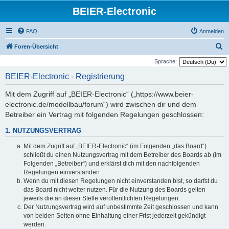
BEIER-Electronic
FAQ
Anmelden
S
Foren-Übersicht
u
Sprache:
c
BEIER-Electronic - Registrierung
h
Mit dem Zugriff auf „BEIER-Electronic“ („https://www.beier-
e
electronic.de/modellbau/forum“) wird zwischen dir und dem
Betreiber ein Vertrag mit folgenden Regelungen geschlossen:
1. NUTZUNGSVERTRAG
Mit dem Zugriff auf „BEIER-Electronic“ (im Folgenden „das Board“)
schließt du einen Nutzungsvertrag mit dem Betreiber des Boards ab (im
Folgenden „Betreiber“) und erklärst dich mit den nachfolgenden
Regelungen einverstanden.
Wenn du mit diesen Regelungen nicht einverstanden bist, so darfst du
das Board nicht weiter nutzen. Für die Nutzung des Boards gelten
jeweils die an dieser Stelle veröffentlichten Regelungen.
Der Nutzungsvertrag wird auf unbestimmte Zeit geschlossen und kann
von beiden Seiten ohne Einhaltung einer Frist jederzeit gekündigt
werden.