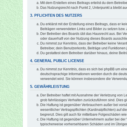
Mit dem Erstellen eines Beitrags erteilst du dem Betrei
Das Nutzungsrecht nach Punkt 2, Unterpunkt a bleibt 
3. PFLICHTEN DES NUTZERS
Du erklärst mit der Erstellung eines Beitrags, dass er ke
Beiträgen verwendeten Links und Bilder zu setzen bzw.
Der Betreiber des Boards übt das Hausrecht aus. Bei V
oder dauerhaft von der Nutzung dieses Boards ausschlie
Du nimmst zur Kenntnis, dass der Betreiber keine Verantw
Betreiber, dein Benutzerkonto, Beiträge und Funktionen 
Du gestattest dem Betreiber darüber hinaus, deine Beit
4. GENERAL PUBLIC LICENSE
Du nimmst zur Kenntnis, dass es sich bei phpBB um eine
deutschsprachige Informationen werden durch die deuts
verwendet wird. Sie können insbesondere die Verwendun
5. GEWÄHRLEISTUNG
Der Betreiber haftet mit Ausnahme der Verletzung von Le
grob fahrlässiges Verhalten zurückzuführen sind. Dies 
Die Haftung ist gegenüber Verbrauchern außer bei vors
wesentlicher Vertragspflichten (Kardinalpflichten) auf
begrenzt. Dies gilt auch für mittelbare Folgeschäden 
Die Haftung ist gegenüber Unternehmern außer bei der V
typischerweise vorhersehbaren Schäden und im Übrigen 