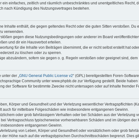
ber ein einfaches, zeitlich und räumlich unbeschränktes und unentgeltliches Recht
auch nach Kündigung des Nutzungsvertrages bestehen.
ine Inhalte enthält, die gegen geltendes Recht oder die guten Sitten verstoßen. Du 
 zu verwenden.
erstößen gegen diese Nutzungsbedingungen oder anderer im Board veröffentlichte
ßen und dir ein Hausverbot erteilen.
ortung für die Inhalte von Beiträgen übernimmt, die er nicht selbst erstellt hat od
jederzeit zu löschen oder zu sperren.
räge abzuändern, sofern sie gegen o. g. Regeln verstoßen oder geeignet sind, dem
 unter der „
GNU General Public License v2
“ (GPL) bereitgestellten Foren-Softwa
chsprachige Community unter www.phpbb.de zur Verfügung gestellt. Beide haben ke
g der Software für bestimmte Zwecke nicht untersagen oder auf Inhalte fremder F
ben, Körper und Gesundheit und der Verletzung wesentlicher Vertragspflichten (Kard
gilt auch für mittelbare Folgeschäden wie insbesondere entgangenen Gewinn.
ätzlichem oder grob fahrlässigem Verhalten oder bei Schäden aus der Verletzung 
 die bei Vertragsschluss typischerweise vorhersehbaren Schäden und im übrigen de
wie insbesondere entgangenen Gewinn.
erletzung von Leben, Körper und Gesundheit oder vorsätzlichem oder grob fahrläs
der Höhe nach auf die vertragstypischen Durchschnittsschäden begrenzt. Dies gi