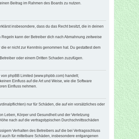
, deinen Beitrag im Rahmen des Boards zu nutzen.
erklärst insbesondere, dass du das Recht besitzt, die in deinen
n Regeln kann der Betreiber dich nach Abmahnung zeitweise
er die er nicht zur Kenntnis genommen hat. Du gestattest dem
 Betreiber oder einem Dritten Schaden zuzufügen.
re von phpBB Limited (www.phpbb.com) handelt;
inen Einfluss auf die Art und Weise, wie die Software
oren Einfluss nehmen.
inalpflichten) nur für Schäden, die auf ein vorsätzliches oder
von Leben, Körper und Gesundheit und der Verletzung
r Höhe nach auf die vertragstypischen Durchschnittsschäden
sigem Verhalten des Betreibers auf die bei Vertragsschluss
lt auch für mittelbare Schäden, insbesondere entgangenen