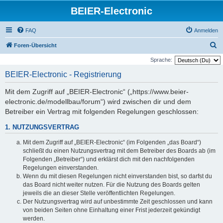
BEIER-Electronic
FAQ
Anmelden
S
Foren-Übersicht
u
Sprache:
c
BEIER-Electronic - Registrierung
h
Mit dem Zugriff auf „BEIER-Electronic“ („https://www.beier-
e
electronic.de/modellbau/forum“) wird zwischen dir und dem
Betreiber ein Vertrag mit folgenden Regelungen geschlossen:
1. NUTZUNGSVERTRAG
Mit dem Zugriff auf „BEIER-Electronic“ (im Folgenden „das Board“)
schließt du einen Nutzungsvertrag mit dem Betreiber des Boards ab (im
Folgenden „Betreiber“) und erklärst dich mit den nachfolgenden
Regelungen einverstanden.
Wenn du mit diesen Regelungen nicht einverstanden bist, so darfst du
das Board nicht weiter nutzen. Für die Nutzung des Boards gelten
jeweils die an dieser Stelle veröffentlichten Regelungen.
Der Nutzungsvertrag wird auf unbestimmte Zeit geschlossen und kann
von beiden Seiten ohne Einhaltung einer Frist jederzeit gekündigt
werden.