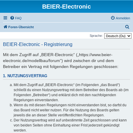
BEIER-Electronic
FAQ
Anmelden
S
Foren-Übersicht
u
Sprache:
c
BEIER-Electronic - Registrierung
h
Mit dem Zugriff auf „BEIER-Electronic“ („https://www.beier-
e
electronic.de/modellbau/forum“) wird zwischen dir und dem
Betreiber ein Vertrag mit folgenden Regelungen geschlossen:
1. NUTZUNGSVERTRAG
Mit dem Zugriff auf „BEIER-Electronic“ (im Folgenden „das Board“)
schließt du einen Nutzungsvertrag mit dem Betreiber des Boards ab (im
Folgenden „Betreiber“) und erklärst dich mit den nachfolgenden
Regelungen einverstanden.
Wenn du mit diesen Regelungen nicht einverstanden bist, so darfst du
das Board nicht weiter nutzen. Für die Nutzung des Boards gelten
jeweils die an dieser Stelle veröffentlichten Regelungen.
Der Nutzungsvertrag wird auf unbestimmte Zeit geschlossen und kann
von beiden Seiten ohne Einhaltung einer Frist jederzeit gekündigt
werden.