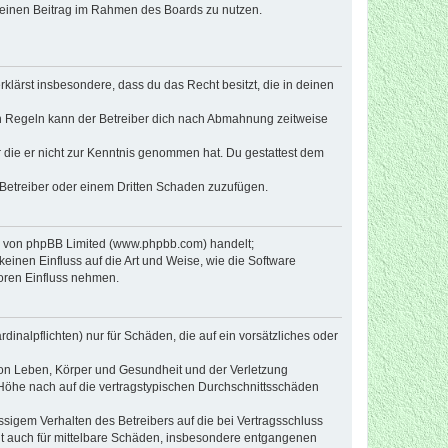
, deinen Beitrag im Rahmen des Boards zu nutzen.
erklärst insbesondere, dass du das Recht besitzt, die in deinen
n Regeln kann der Betreiber dich nach Abmahnung zeitweise
er die er nicht zur Kenntnis genommen hat. Du gestattest dem
 Betreiber oder einem Dritten Schaden zuzufügen.
re von phpBB Limited (www.phpbb.com) handelt;
inen Einfluss auf die Art und Weise, wie die Software
oren Einfluss nehmen.
inalpflichten) nur für Schäden, die auf ein vorsätzliches oder
von Leben, Körper und Gesundheit und der Verletzung
r Höhe nach auf die vertragstypischen Durchschnittsschäden
sigem Verhalten des Betreibers auf die bei Vertragsschluss
lt auch für mittelbare Schäden, insbesondere entgangenen