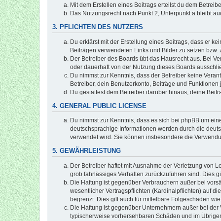
Mit dem Erstellen eines Beitrags erteilst du dem Betrei
Das Nutzungsrecht nach Punkt 2, Unterpunkt a bleibt 
3. PFLICHTEN DES NUTZERS
Du erklärst mit der Erstellung eines Beitrags, dass er ke
Beiträgen verwendeten Links und Bilder zu setzen bzw.
Der Betreiber des Boards übt das Hausrecht aus. Bei V
oder dauerhaft von der Nutzung dieses Boards ausschlie
Du nimmst zur Kenntnis, dass der Betreiber keine Verantw
Betreiber, dein Benutzerkonto, Beiträge und Funktionen 
Du gestattest dem Betreiber darüber hinaus, deine Beit
4. GENERAL PUBLIC LICENSE
Du nimmst zur Kenntnis, dass es sich bei phpBB um eine
deutschsprachige Informationen werden durch die deuts
verwendet wird. Sie können insbesondere die Verwendun
5. GEWÄHRLEISTUNG
Der Betreiber haftet mit Ausnahme der Verletzung von Le
grob fahrlässiges Verhalten zurückzuführen sind. Dies 
Die Haftung ist gegenüber Verbrauchern außer bei vors
wesentlicher Vertragspflichten (Kardinalpflichten) auf
begrenzt. Dies gilt auch für mittelbare Folgeschäden 
Die Haftung ist gegenüber Unternehmern außer bei der V
typischerweise vorhersehbaren Schäden und im Übrigen 