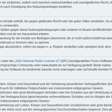
ber ein einfaches, zeitlich und räumlich unbeschränktes und unentgeltliches Recht
auch nach Kündigung des Nutzungsvertrages bestehen.
ine Inhalte enthält, die gegen geltendes Recht oder die guten Sitten verstoßen. Du 
 zu verwenden.
erstößen gegen diese Nutzungsbedingungen oder anderer im Board veröffentlichte
ßen und dir ein Hausverbot erteilen.
ortung für die Inhalte von Beiträgen übernimmt, die er nicht selbst erstellt hat od
jederzeit zu löschen oder zu sperren.
räge abzuändern, sofern sie gegen o. g. Regeln verstoßen oder geeignet sind, dem
 unter der „
GNU General Public License v2
“ (GPL) bereitgestellten Foren-Softwa
chsprachige Community unter www.phpbb.de zur Verfügung gestellt. Beide haben ke
g der Software für bestimmte Zwecke nicht untersagen oder auf Inhalte fremder F
ben, Körper und Gesundheit und der Verletzung wesentlicher Vertragspflichten (Kard
gilt auch für mittelbare Folgeschäden wie insbesondere entgangenen Gewinn.
ätzlichem oder grob fahrlässigem Verhalten oder bei Schäden aus der Verletzung 
 die bei Vertragsschluss typischerweise vorhersehbaren Schäden und im übrigen de
wie insbesondere entgangenen Gewinn.
erletzung von Leben, Körper und Gesundheit oder vorsätzlichem oder grob fahrläs
der Höhe nach auf die vertragstypischen Durchschnittsschäden begrenzt. Dies gi