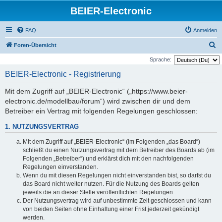
BEIER-Electronic
FAQ
Anmelden
S
Foren-Übersicht
u
Sprache:
c
BEIER-Electronic - Registrierung
h
Mit dem Zugriff auf „BEIER-Electronic“ („https://www.beier-
e
electronic.de/modellbau/forum“) wird zwischen dir und dem
Betreiber ein Vertrag mit folgenden Regelungen geschlossen:
1. NUTZUNGSVERTRAG
Mit dem Zugriff auf „BEIER-Electronic“ (im Folgenden „das Board“)
schließt du einen Nutzungsvertrag mit dem Betreiber des Boards ab (im
Folgenden „Betreiber“) und erklärst dich mit den nachfolgenden
Regelungen einverstanden.
Wenn du mit diesen Regelungen nicht einverstanden bist, so darfst du
das Board nicht weiter nutzen. Für die Nutzung des Boards gelten
jeweils die an dieser Stelle veröffentlichten Regelungen.
Der Nutzungsvertrag wird auf unbestimmte Zeit geschlossen und kann
von beiden Seiten ohne Einhaltung einer Frist jederzeit gekündigt
werden.