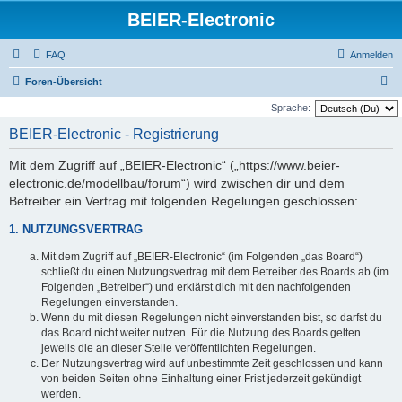
BEIER-Electronic
FAQ
Anmelden
S
Foren-Übersicht
u
Sprache:
c
BEIER-Electronic - Registrierung
h
Mit dem Zugriff auf „BEIER-Electronic“ („https://www.beier-
e
electronic.de/modellbau/forum“) wird zwischen dir und dem
Betreiber ein Vertrag mit folgenden Regelungen geschlossen:
1. NUTZUNGSVERTRAG
Mit dem Zugriff auf „BEIER-Electronic“ (im Folgenden „das Board“)
schließt du einen Nutzungsvertrag mit dem Betreiber des Boards ab (im
Folgenden „Betreiber“) und erklärst dich mit den nachfolgenden
Regelungen einverstanden.
Wenn du mit diesen Regelungen nicht einverstanden bist, so darfst du
das Board nicht weiter nutzen. Für die Nutzung des Boards gelten
jeweils die an dieser Stelle veröffentlichten Regelungen.
Der Nutzungsvertrag wird auf unbestimmte Zeit geschlossen und kann
von beiden Seiten ohne Einhaltung einer Frist jederzeit gekündigt
werden.