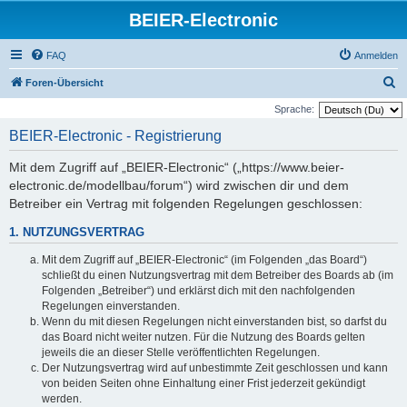
BEIER-Electronic
FAQ
Anmelden
S
Foren-Übersicht
u
Sprache:
c
BEIER-Electronic - Registrierung
h
Mit dem Zugriff auf „BEIER-Electronic“ („https://www.beier-
e
electronic.de/modellbau/forum“) wird zwischen dir und dem
Betreiber ein Vertrag mit folgenden Regelungen geschlossen:
1. NUTZUNGSVERTRAG
Mit dem Zugriff auf „BEIER-Electronic“ (im Folgenden „das Board“)
schließt du einen Nutzungsvertrag mit dem Betreiber des Boards ab (im
Folgenden „Betreiber“) und erklärst dich mit den nachfolgenden
Regelungen einverstanden.
Wenn du mit diesen Regelungen nicht einverstanden bist, so darfst du
das Board nicht weiter nutzen. Für die Nutzung des Boards gelten
jeweils die an dieser Stelle veröffentlichten Regelungen.
Der Nutzungsvertrag wird auf unbestimmte Zeit geschlossen und kann
von beiden Seiten ohne Einhaltung einer Frist jederzeit gekündigt
werden.