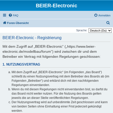
BEIER-Electronic
FAQ
Anmelden
S
Foren-Übersicht
u
Sprache:
c
BEIER-Electronic - Registrierung
h
Mit dem Zugriff auf „BEIER-Electronic“ („https://www.beier-
e
electronic.de/modellbau/forum“) wird zwischen dir und dem
Betreiber ein Vertrag mit folgenden Regelungen geschlossen:
1. NUTZUNGSVERTRAG
Mit dem Zugriff auf „BEIER-Electronic“ (im Folgenden „das Board“)
schließt du einen Nutzungsvertrag mit dem Betreiber des Boards ab (im
Folgenden „Betreiber“) und erklärst dich mit den nachfolgenden
Regelungen einverstanden.
Wenn du mit diesen Regelungen nicht einverstanden bist, so darfst du
das Board nicht weiter nutzen. Für die Nutzung des Boards gelten
jeweils die an dieser Stelle veröffentlichten Regelungen.
Der Nutzungsvertrag wird auf unbestimmte Zeit geschlossen und kann
von beiden Seiten ohne Einhaltung einer Frist jederzeit gekündigt
werden.