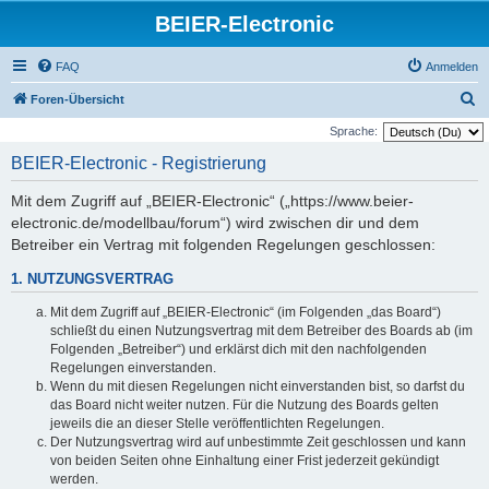
BEIER-Electronic
FAQ
Anmelden
S
Foren-Übersicht
u
Sprache:
c
BEIER-Electronic - Registrierung
h
Mit dem Zugriff auf „BEIER-Electronic“ („https://www.beier-
e
electronic.de/modellbau/forum“) wird zwischen dir und dem
Betreiber ein Vertrag mit folgenden Regelungen geschlossen:
1. NUTZUNGSVERTRAG
Mit dem Zugriff auf „BEIER-Electronic“ (im Folgenden „das Board“)
schließt du einen Nutzungsvertrag mit dem Betreiber des Boards ab (im
Folgenden „Betreiber“) und erklärst dich mit den nachfolgenden
Regelungen einverstanden.
Wenn du mit diesen Regelungen nicht einverstanden bist, so darfst du
das Board nicht weiter nutzen. Für die Nutzung des Boards gelten
jeweils die an dieser Stelle veröffentlichten Regelungen.
Der Nutzungsvertrag wird auf unbestimmte Zeit geschlossen und kann
von beiden Seiten ohne Einhaltung einer Frist jederzeit gekündigt
werden.