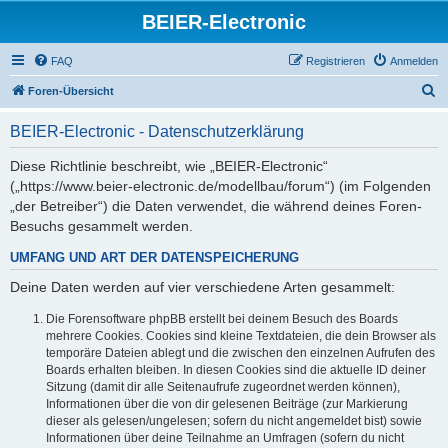
BEIER-Electronic
FAQ
Registrieren
Anmelden
S
Foren-Übersicht
u
BEIER-Electronic - Datenschutzerklärung
c
h
Diese Richtlinie beschreibt, wie „BEIER-Electronic“
(„https://www.beier-electronic.de/modellbau/forum“) (im Folgenden
e
„der Betreiber“) die Daten verwendet, die während deines Foren-
Besuchs gesammelt werden.
UMFANG UND ART DER DATENSPEICHERUNG
Deine Daten werden auf vier verschiedene Arten gesammelt:
Die Forensoftware phpBB erstellt bei deinem Besuch des Boards
mehrere Cookies. Cookies sind kleine Textdateien, die dein Browser als
temporäre Dateien ablegt und die zwischen den einzelnen Aufrufen des
Boards erhalten bleiben. In diesen Cookies sind die aktuelle ID deiner
Sitzung (damit dir alle Seitenaufrufe zugeordnet werden können),
Informationen über die von dir gelesenen Beiträge (zur Markierung
dieser als gelesen/ungelesen; sofern du nicht angemeldet bist) sowie
Informationen über deine Teilnahme an Umfragen (sofern du nicht