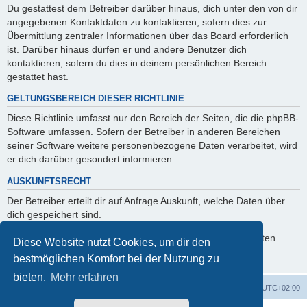
Du gestattest dem Betreiber darüber hinaus, dich unter den von dir
angegebenen Kontaktdaten zu kontaktieren, sofern dies zur
Übermittlung zentraler Informationen über das Board erforderlich
ist. Darüber hinaus dürfen er und andere Benutzer dich
kontaktieren, sofern du dies in deinem persönlichen Bereich
gestattet hast.
GELTUNGSBEREICH DIESER RICHTLINIE
Diese Richtlinie umfasst nur den Bereich der Seiten, die die phpBB-
Software umfassen. Sofern der Betreiber in anderen Bereichen
seiner Software weitere personenbezogene Daten verarbeitet, wird
er dich darüber gesondert informieren.
AUSKUNFTSRECHT
Der Betreiber erteilt dir auf Anfrage Auskunft, welche Daten über
dich gespeichert sind.
Du kannst jederzeit die Löschung bzw. Sperrung deiner Daten
Diese Website nutzt Cookies, um dir den
verlangen. Kontaktiere hierzu bitte den Betreiber.
bestmöglichen Komfort bei der Nutzung zu
bieten.
Mehr erfahren
Foren-Übersicht
Alle Zeiten sind
UTC+02:00