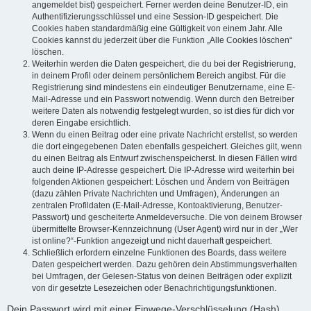
angemeldet bist) gespeichert. Ferner werden deine Benutzer-ID, ein
Authentifizierungsschlüssel und eine Session-ID gespeichert. Die
Cookies haben standardmäßig eine Gültigkeit von einem Jahr. Alle
Cookies kannst du jederzeit über die Funktion „Alle Cookies löschen“
löschen.
Weiterhin werden die Daten gespeichert, die du bei der Registrierung,
in deinem Profil oder deinem persönlichem Bereich angibst. Für die
Registrierung sind mindestens ein eindeutiger Benutzername, eine E-
Mail-Adresse und ein Passwort notwendig. Wenn durch den Betreiber
weitere Daten als notwendig festgelegt wurden, so ist dies für dich vor
deren Eingabe ersichtlich.
Wenn du einen Beitrag oder eine private Nachricht erstellst, so werden
die dort eingegebenen Daten ebenfalls gespeichert. Gleiches gilt, wenn
du einen Beitrag als Entwurf zwischenspeicherst. In diesen Fällen wird
auch deine IP-Adresse gespeichert. Die IP-Adresse wird weiterhin bei
folgenden Aktionen gespeichert: Löschen und Ändern von Beiträgen
(dazu zählen Private Nachrichten und Umfragen), Änderungen an
zentralen Profildaten (E-Mail-Adresse, Kontoaktivierung, Benutzer-
Passwort) und gescheiterte Anmeldeversuche. Die von deinem Browser
übermittelte Browser-Kennzeichnung (User Agent) wird nur in der „Wer
ist online?“-Funktion angezeigt und nicht dauerhaft gespeichert.
Schließlich erfordern einzelne Funktionen des Boards, dass weitere
Daten gespeichert werden. Dazu gehören dein Abstimmungsverhalten
bei Umfragen, der Gelesen-Status von deinen Beiträgen oder explizit
von dir gesetzte Lesezeichen oder Benachrichtigungsfunktionen.
Dein Passwort wird mit einer Einwege-Verschlüsselung (Hash)