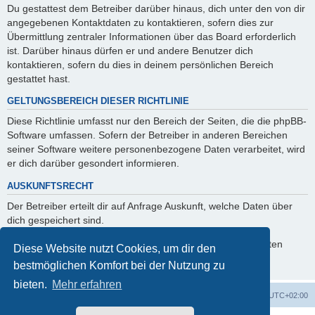
Du gestattest dem Betreiber darüber hinaus, dich unter den von dir
angegebenen Kontaktdaten zu kontaktieren, sofern dies zur
Übermittlung zentraler Informationen über das Board erforderlich
ist. Darüber hinaus dürfen er und andere Benutzer dich
kontaktieren, sofern du dies in deinem persönlichen Bereich
gestattet hast.
GELTUNGSBEREICH DIESER RICHTLINIE
Diese Richtlinie umfasst nur den Bereich der Seiten, die die phpBB-
Software umfassen. Sofern der Betreiber in anderen Bereichen
seiner Software weitere personenbezogene Daten verarbeitet, wird
er dich darüber gesondert informieren.
AUSKUNFTSRECHT
Der Betreiber erteilt dir auf Anfrage Auskunft, welche Daten über
dich gespeichert sind.
Du kannst jederzeit die Löschung bzw. Sperrung deiner Daten
Diese Website nutzt Cookies, um dir den
verlangen. Kontaktiere hierzu bitte den Betreiber.
bestmöglichen Komfort bei der Nutzung zu
bieten.
Mehr erfahren
Foren-Übersicht
Alle Zeiten sind
UTC+02:00