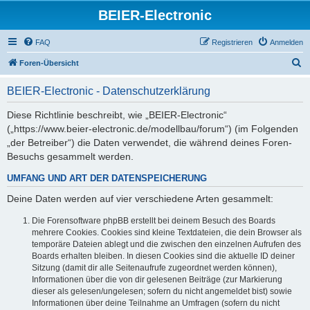
BEIER-Electronic
FAQ
Registrieren
Anmelden
S
Foren-Übersicht
u
BEIER-Electronic - Datenschutzerklärung
c
h
Diese Richtlinie beschreibt, wie „BEIER-Electronic“
(„https://www.beier-electronic.de/modellbau/forum“) (im Folgenden
e
„der Betreiber“) die Daten verwendet, die während deines Foren-
Besuchs gesammelt werden.
UMFANG UND ART DER DATENSPEICHERUNG
Deine Daten werden auf vier verschiedene Arten gesammelt:
Die Forensoftware phpBB erstellt bei deinem Besuch des Boards
mehrere Cookies. Cookies sind kleine Textdateien, die dein Browser als
temporäre Dateien ablegt und die zwischen den einzelnen Aufrufen des
Boards erhalten bleiben. In diesen Cookies sind die aktuelle ID deiner
Sitzung (damit dir alle Seitenaufrufe zugeordnet werden können),
Informationen über die von dir gelesenen Beiträge (zur Markierung
dieser als gelesen/ungelesen; sofern du nicht angemeldet bist) sowie
Informationen über deine Teilnahme an Umfragen (sofern du nicht