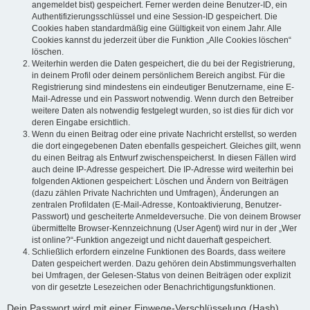
angemeldet bist) gespeichert. Ferner werden deine Benutzer-ID, ein
Authentifizierungsschlüssel und eine Session-ID gespeichert. Die
Cookies haben standardmäßig eine Gültigkeit von einem Jahr. Alle
Cookies kannst du jederzeit über die Funktion „Alle Cookies löschen“
löschen.
Weiterhin werden die Daten gespeichert, die du bei der Registrierung,
in deinem Profil oder deinem persönlichem Bereich angibst. Für die
Registrierung sind mindestens ein eindeutiger Benutzername, eine E-
Mail-Adresse und ein Passwort notwendig. Wenn durch den Betreiber
weitere Daten als notwendig festgelegt wurden, so ist dies für dich vor
deren Eingabe ersichtlich.
Wenn du einen Beitrag oder eine private Nachricht erstellst, so werden
die dort eingegebenen Daten ebenfalls gespeichert. Gleiches gilt, wenn
du einen Beitrag als Entwurf zwischenspeicherst. In diesen Fällen wird
auch deine IP-Adresse gespeichert. Die IP-Adresse wird weiterhin bei
folgenden Aktionen gespeichert: Löschen und Ändern von Beiträgen
(dazu zählen Private Nachrichten und Umfragen), Änderungen an
zentralen Profildaten (E-Mail-Adresse, Kontoaktivierung, Benutzer-
Passwort) und gescheiterte Anmeldeversuche. Die von deinem Browser
übermittelte Browser-Kennzeichnung (User Agent) wird nur in der „Wer
ist online?“-Funktion angezeigt und nicht dauerhaft gespeichert.
Schließlich erfordern einzelne Funktionen des Boards, dass weitere
Daten gespeichert werden. Dazu gehören dein Abstimmungsverhalten
bei Umfragen, der Gelesen-Status von deinen Beiträgen oder explizit
von dir gesetzte Lesezeichen oder Benachrichtigungsfunktionen.
Dein Passwort wird mit einer Einwege-Verschlüsselung (Hash)