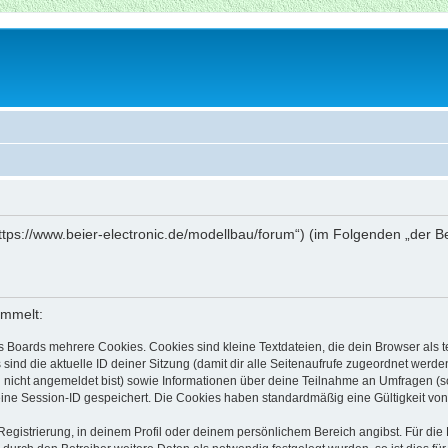
„https://www.beier-electronic.de/modellbau/forum“) (im Folgenden „der 
ammelt:
s Boards mehrere Cookies. Cookies sind kleine Textdateien, die dein Browser als
 sind die aktuelle ID deiner Sitzung (damit dir alle Seitenaufrufe zugeordnet werd
u nicht angemeldet bist) sowie Informationen über deine Teilnahme an Umfragen (s
eine Session-ID gespeichert. Die Cookies haben standardmäßig eine Gültigkeit von 
Registrierung, in deinem Profil oder deinem persönlichem Bereich angibst. Für di