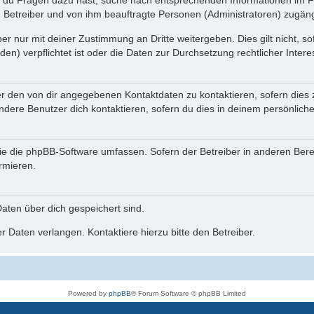
n du Fragen dazu hast, suche nach entsprechenden Informationen im Fo
n Betreiber und von ihm beauftragte Personen (Administratoren) zugäng
r nur mit deiner Zustimmung an Dritte weitergeben. Dies gilt nicht, s
n) verpflichtet ist oder die Daten zur Durchsetzung rechtlicher Interes
er den von dir angegebenen Kontaktdaten zu kontaktieren, sofern dies 
andere Benutzer dich kontaktieren, sofern du dies in deinem persönliche
, die die phpBB-Software umfassen. Sofern der Betreiber in anderen Be
ormieren.
 Daten über dich gespeichert sind.
 Daten verlangen. Kontaktiere hierzu bitte den Betreiber.
Powered by
phpBB
® Forum Software © phpBB Limited
Deutsche Übersetzung durch
phpBB.de