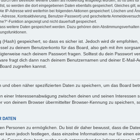
rch den Betreiber weitere Daten als notwendig festgelegt wurden, so ist dies für 
llst, so werden die dort eingegebenen Daten ebenfalls gespeichert. Gleiches gilt, 
Die IP-Adresse wird weiterhin bei folgenden Aktionen gespeichert: Löschen und Än
l-Adresse, Kontoaktivierung, Benutzer-Passwort) und gescheiterte Anmeldeversuch
ine?“-Funktion angezeigt und nicht dauerhaft gespeichert.
 dass weitere Daten gespeichert werden. Dazu gehören dein Abstimmungsverhalten
gungsfunktionen.
(Hash) gespeichert, so dass es sicher ist. Jedoch wird dir empfohlen, 
ssel zu deinem Benutzerkonto für das Board, also geh mit ihm sorgsam
htigterweise nach deinem Passwort fragen. Solltest du dein Passwort v
are fragt dich dann nach deinem Benutzernamen und deiner E-Mail-Ad
Board zugreifen kannst.
en und oben näher spezifizierten Daten zu speichern, um das Board bet
en einer Interessenabwägung zwischen deinen und seinen Interessen sow
r von deinem Browser übermittelter Browser-Kennung zu speichern, so
R DATEN
n Personen zu ermöglichen. Du bist dir daher bewusst, dass die Daten d
ber kann jedoch festlegen, dass einzelne Informationen nur für einen ei