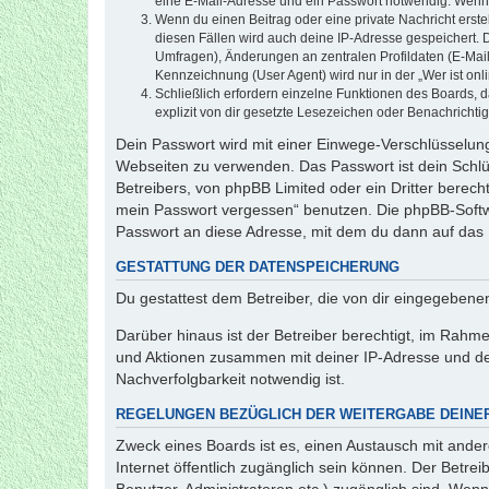
eine E-Mail-Adresse und ein Passwort notwendig. Wenn du
Wenn du einen Beitrag oder eine private Nachricht erste
diesen Fällen wird auch deine IP-Adresse gespeichert. 
Umfragen), Änderungen an zentralen Profildaten (E-Mai
Kennzeichnung (User Agent) wird nur in der „Wer ist onl
Schließlich erfordern einzelne Funktionen des Boards,
explizit von dir gesetzte Lesezeichen oder Benachrichti
Dein Passwort wird mit einer Einwege-Verschlüsselung 
Webseiten zu verwenden. Das Passwort ist dein Schlü
Betreibers, von phpBB Limited oder ein Dritter berec
mein Passwort vergessen“ benutzen. Die phpBB-Softw
Passwort an diese Adresse, mit dem du dann auf das 
GESTATTUNG DER DATENSPEICHERUNG
Du gestattest dem Betreiber, die von dir eingegeben
Darüber hinaus ist der Betreiber berechtigt, im Rahm
und Aktionen zusammen mit deiner IP-Adresse und de
Nachverfolgbarkeit notwendig ist.
REGELUNGEN BEZÜGLICH DER WEITERGABE DEINE
Zweck eines Boards ist es, einen Austausch mit andere
Internet öffentlich zugänglich sein können. Der Betrei