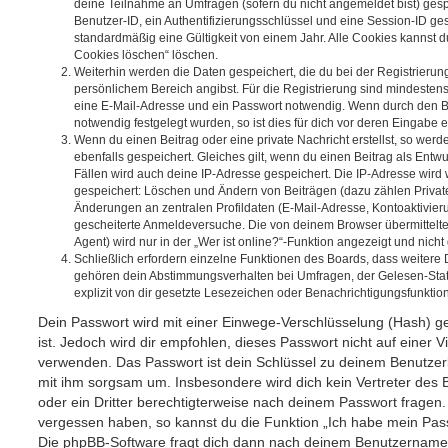
deine Teilnahme an Umfragen (sofern du nicht angemeldet bist) ges
Benutzer-ID, ein Authentifizierungsschlüssel und eine Session-ID g
standardmäßig eine Gültigkeit von einem Jahr. Alle Cookies kannst du
Cookies löschen“ löschen.
Weiterhin werden die Daten gespeichert, die du bei der Registrierun
persönlichem Bereich angibst. Für die Registrierung sind mindesten
eine E-Mail-Adresse und ein Passwort notwendig. Wenn durch den Be
notwendig festgelegt wurden, so ist dies für dich vor deren Eingabe er
Wenn du einen Beitrag oder eine private Nachricht erstellst, so wer
ebenfalls gespeichert. Gleiches gilt, wenn du einen Beitrag als Entw
Fällen wird auch deine IP-Adresse gespeichert. Die IP-Adresse wird 
gespeichert: Löschen und Ändern von Beiträgen (dazu zählen Privat
Änderungen an zentralen Profildaten (E-Mail-Adresse, Kontoaktivier
gescheiterte Anmeldeversuche. Die von deinem Browser übermittel
Agent) wird nur in der „Wer ist online?“-Funktion angezeigt und nicht
Schließlich erfordern einzelne Funktionen des Boards, dass weitere
gehören dein Abstimmungsverhalten bei Umfragen, der Gelesen-Stat
explizit von dir gesetzte Lesezeichen oder Benachrichtigungsfunktio
Dein Passwort wird mit einer Einwege-Verschlüsselung (Hash) ge
ist. Jedoch wird dir empfohlen, dieses Passwort nicht auf einer 
verwenden. Das Passwort ist dein Schlüssel zu deinem Benutzer
mit ihm sorgsam um. Insbesondere wird dich kein Vertreter des 
oder ein Dritter berechtigterweise nach deinem Passwort fragen.
vergessen haben, so kannst du die Funktion „Ich habe mein Pas
Die phpBB-Software fragt dich dann nach deinem Benutzername