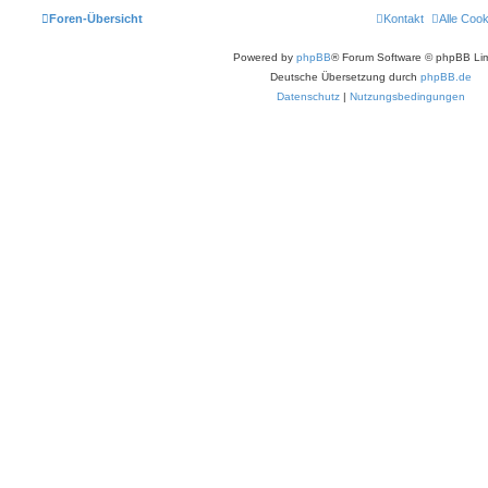
Foren-Übersicht
Kontakt
Alle Coo
Powered by
phpBB
® Forum Software © phpBB Lim
Deutsche Übersetzung durch
phpBB.de
Datenschutz
|
Nutzungsbedingungen