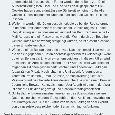
angemeldet bist) gespeichert. Ferner werden deine Benutzer-ID, ein
Authentifizierungsschlüssel und eine Session-ID gespeichert. Die
Cookies haben standardmäßig eine Gültigkeit von einem Jahr. Alle
Cookies kannst du jederzeit über die Funktion „Alle Cookies löschen“
löschen.
Weiterhin werden die Daten gespeichert, die du bei der Registrierung,
in deinem Profil oder deinem persönlichem Bereich angibst. Für die
Registrierung sind mindestens ein eindeutiger Benutzername, eine E-
Mail-Adresse und ein Passwort notwendig. Wenn durch den Betreiber
weitere Daten als notwendig festgelegt wurden, so ist dies für dich vor
deren Eingabe ersichtlich.
Wenn du einen Beitrag oder eine private Nachricht erstellst, so werden
die dort eingegebenen Daten ebenfalls gespeichert. Gleiches gilt, wenn
du einen Beitrag als Entwurf zwischenspeicherst. In diesen Fällen wird
auch deine IP-Adresse gespeichert. Die IP-Adresse wird weiterhin bei
folgenden Aktionen gespeichert: Löschen und Ändern von Beiträgen
(dazu zählen Private Nachrichten und Umfragen), Änderungen an
zentralen Profildaten (E-Mail-Adresse, Kontoaktivierung, Benutzer-
Passwort) und gescheiterte Anmeldeversuche. Die von deinem Browser
übermittelte Browser-Kennzeichnung (User Agent) wird nur in der „Wer
ist online?“-Funktion angezeigt und nicht dauerhaft gespeichert.
Schließlich erfordern einzelne Funktionen des Boards, dass weitere
Daten gespeichert werden. Dazu gehören dein Abstimmungsverhalten
bei Umfragen, der Gelesen-Status von deinen Beiträgen oder explizit
von dir gesetzte Lesezeichen oder Benachrichtigungsfunktionen.
Dein Passwort wird mit einer Einwege-Verschlüsselung (Hash)