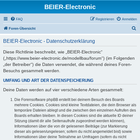
BEIER-Electronic
FAQ
Registrieren
Anmelden
S
Foren-Übersicht
u
BEIER-Electronic - Datenschutzerklärung
c
h
Diese Richtlinie beschreibt, wie „BEIER-Electronic“
(„https://www.beier-electronic.de/modellbau/forum“) (im Folgenden
e
„der Betreiber“) die Daten verwendet, die während deines Foren-
Besuchs gesammelt werden.
UMFANG UND ART DER DATENSPEICHERUNG
Deine Daten werden auf vier verschiedene Arten gesammelt:
Die Forensoftware phpBB erstellt bei deinem Besuch des Boards
mehrere Cookies. Cookies sind kleine Textdateien, die dein Browser als
temporäre Dateien ablegt und die zwischen den einzelnen Aufrufen des
Boards erhalten bleiben. In diesen Cookies sind die aktuelle ID deiner
Sitzung (damit dir alle Seitenaufrufe zugeordnet werden können),
Informationen über die von dir gelesenen Beiträge (zur Markierung
dieser als gelesen/ungelesen; sofern du nicht angemeldet bist) sowie
Informationen über deine Teilnahme an Umfragen (sofern du nicht