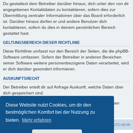
Du gestattest dem Betreiber darüber hinaus, dich unter den von dir
angegebenen Kontaktdaten zu kontaktieren, sofern dies zur
Übermittlung zentraler Informationen über das Board erforderlich
ist. Darüber hinaus dürfen er und andere Benutzer dich
kontaktieren, sofern du dies in deinem persönlichen Bereich
gestattet hast.
GELTUNGSBEREICH DIESER RICHTLINIE
Diese Richtlinie umfasst nur den Bereich der Seiten, die die phpBB-
Software umfassen. Sofern der Betreiber in anderen Bereichen
seiner Software weitere personenbezogene Daten verarbeitet, wird
er dich darüber gesondert informieren.
AUSKUNFTSRECHT
Der Betreiber erteilt dir auf Anfrage Auskunft, welche Daten über
dich gespeichert sind.
Du kannst jederzeit die Löschung bzw. Sperrung deiner Daten
Diese Website nutzt Cookies, um dir den
verlangen. Kontaktiere hierzu bitte den Betreiber.
bestmöglichen Komfort bei der Nutzung zu
bieten.
Mehr erfahren
Foren-Übersicht
Alle Zeiten sind
UTC+02:00