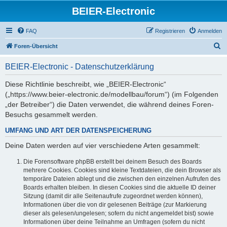
BEIER-Electronic
FAQ
Registrieren
Anmelden
S
Foren-Übersicht
u
BEIER-Electronic - Datenschutzerklärung
c
h
Diese Richtlinie beschreibt, wie „BEIER-Electronic“
(„https://www.beier-electronic.de/modellbau/forum“) (im Folgenden
e
„der Betreiber“) die Daten verwendet, die während deines Foren-
Besuchs gesammelt werden.
UMFANG UND ART DER DATENSPEICHERUNG
Deine Daten werden auf vier verschiedene Arten gesammelt:
Die Forensoftware phpBB erstellt bei deinem Besuch des Boards
mehrere Cookies. Cookies sind kleine Textdateien, die dein Browser als
temporäre Dateien ablegt und die zwischen den einzelnen Aufrufen des
Boards erhalten bleiben. In diesen Cookies sind die aktuelle ID deiner
Sitzung (damit dir alle Seitenaufrufe zugeordnet werden können),
Informationen über die von dir gelesenen Beiträge (zur Markierung
dieser als gelesen/ungelesen; sofern du nicht angemeldet bist) sowie
Informationen über deine Teilnahme an Umfragen (sofern du nicht