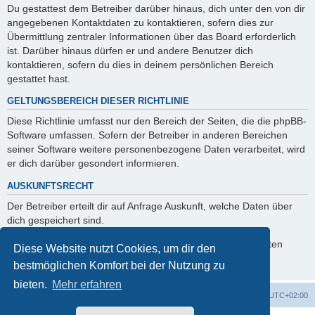
Du gestattest dem Betreiber darüber hinaus, dich unter den von dir
angegebenen Kontaktdaten zu kontaktieren, sofern dies zur
Übermittlung zentraler Informationen über das Board erforderlich
ist. Darüber hinaus dürfen er und andere Benutzer dich
kontaktieren, sofern du dies in deinem persönlichen Bereich
gestattet hast.
GELTUNGSBEREICH DIESER RICHTLINIE
Diese Richtlinie umfasst nur den Bereich der Seiten, die die phpBB-
Software umfassen. Sofern der Betreiber in anderen Bereichen
seiner Software weitere personenbezogene Daten verarbeitet, wird
er dich darüber gesondert informieren.
AUSKUNFTSRECHT
Der Betreiber erteilt dir auf Anfrage Auskunft, welche Daten über
dich gespeichert sind.
Du kannst jederzeit die Löschung bzw. Sperrung deiner Daten
Diese Website nutzt Cookies, um dir den
verlangen. Kontaktiere hierzu bitte den Betreiber.
bestmöglichen Komfort bei der Nutzung zu
bieten.
Mehr erfahren
Foren-Übersicht
Alle Zeiten sind
UTC+02:00