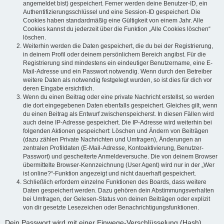
angemeldet bist) gespeichert. Ferner werden deine Benutzer-ID, ein
Authentifizierungsschlüssel und eine Session-ID gespeichert. Die
Cookies haben standardmäßig eine Gültigkeit von einem Jahr. Alle
Cookies kannst du jederzeit über die Funktion „Alle Cookies löschen“
löschen.
Weiterhin werden die Daten gespeichert, die du bei der Registrierung,
in deinem Profil oder deinem persönlichem Bereich angibst. Für die
Registrierung sind mindestens ein eindeutiger Benutzername, eine E-
Mail-Adresse und ein Passwort notwendig. Wenn durch den Betreiber
weitere Daten als notwendig festgelegt wurden, so ist dies für dich vor
deren Eingabe ersichtlich.
Wenn du einen Beitrag oder eine private Nachricht erstellst, so werden
die dort eingegebenen Daten ebenfalls gespeichert. Gleiches gilt, wenn
du einen Beitrag als Entwurf zwischenspeicherst. In diesen Fällen wird
auch deine IP-Adresse gespeichert. Die IP-Adresse wird weiterhin bei
folgenden Aktionen gespeichert: Löschen und Ändern von Beiträgen
(dazu zählen Private Nachrichten und Umfragen), Änderungen an
zentralen Profildaten (E-Mail-Adresse, Kontoaktivierung, Benutzer-
Passwort) und gescheiterte Anmeldeversuche. Die von deinem Browser
übermittelte Browser-Kennzeichnung (User Agent) wird nur in der „Wer
ist online?“-Funktion angezeigt und nicht dauerhaft gespeichert.
Schließlich erfordern einzelne Funktionen des Boards, dass weitere
Daten gespeichert werden. Dazu gehören dein Abstimmungsverhalten
bei Umfragen, der Gelesen-Status von deinen Beiträgen oder explizit
von dir gesetzte Lesezeichen oder Benachrichtigungsfunktionen.
Dein Passwort wird mit einer Einwege-Verschlüsselung (Hash)