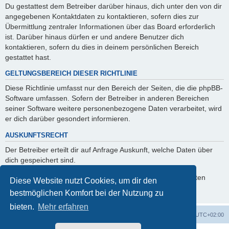
Du gestattest dem Betreiber darüber hinaus, dich unter den von dir
angegebenen Kontaktdaten zu kontaktieren, sofern dies zur
Übermittlung zentraler Informationen über das Board erforderlich
ist. Darüber hinaus dürfen er und andere Benutzer dich
kontaktieren, sofern du dies in deinem persönlichen Bereich
gestattet hast.
GELTUNGSBEREICH DIESER RICHTLINIE
Diese Richtlinie umfasst nur den Bereich der Seiten, die die phpBB-
Software umfassen. Sofern der Betreiber in anderen Bereichen
seiner Software weitere personenbezogene Daten verarbeitet, wird
er dich darüber gesondert informieren.
AUSKUNFTSRECHT
Der Betreiber erteilt dir auf Anfrage Auskunft, welche Daten über
dich gespeichert sind.
Du kannst jederzeit die Löschung bzw. Sperrung deiner Daten
Diese Website nutzt Cookies, um dir den
verlangen. Kontaktiere hierzu bitte den Betreiber.
bestmöglichen Komfort bei der Nutzung zu
bieten.
Mehr erfahren
Foren-Übersicht
Alle Zeiten sind
UTC+02:00