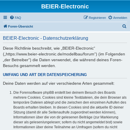
BEIER-Electronic
FAQ
Registrieren
Anmelden
S
Foren-Übersicht
u
BEIER-Electronic - Datenschutzerklärung
c
h
Diese Richtlinie beschreibt, wie „BEIER-Electronic“
(„https://www.beier-electronic.de/modellbau/forum“) (im Folgenden
e
„der Betreiber“) die Daten verwendet, die während deines Foren-
Besuchs gesammelt werden.
UMFANG UND ART DER DATENSPEICHERUNG
Deine Daten werden auf vier verschiedene Arten gesammelt:
Die Forensoftware phpBB erstellt bei deinem Besuch des Boards
mehrere Cookies. Cookies sind kleine Textdateien, die dein Browser als
temporäre Dateien ablegt und die zwischen den einzelnen Aufrufen des
Boards erhalten bleiben. In diesen Cookies sind die aktuelle ID deiner
Sitzung (damit dir alle Seitenaufrufe zugeordnet werden können),
Informationen über die von dir gelesenen Beiträge (zur Markierung
dieser als gelesen/ungelesen; sofern du nicht angemeldet bist) sowie
Informationen über deine Teilnahme an Umfragen (sofern du nicht