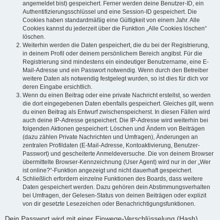
angemeldet bist) gespeichert. Ferner werden deine Benutzer-ID, ein
Authentifizierungsschlüssel und eine Session-ID gespeichert. Die
Cookies haben standardmäßig eine Gültigkeit von einem Jahr. Alle
Cookies kannst du jederzeit über die Funktion „Alle Cookies löschen“
löschen.
Weiterhin werden die Daten gespeichert, die du bei der Registrierung,
in deinem Profil oder deinem persönlichem Bereich angibst. Für die
Registrierung sind mindestens ein eindeutiger Benutzername, eine E-
Mail-Adresse und ein Passwort notwendig. Wenn durch den Betreiber
weitere Daten als notwendig festgelegt wurden, so ist dies für dich vor
deren Eingabe ersichtlich.
Wenn du einen Beitrag oder eine private Nachricht erstellst, so werden
die dort eingegebenen Daten ebenfalls gespeichert. Gleiches gilt, wenn
du einen Beitrag als Entwurf zwischenspeicherst. In diesen Fällen wird
auch deine IP-Adresse gespeichert. Die IP-Adresse wird weiterhin bei
folgenden Aktionen gespeichert: Löschen und Ändern von Beiträgen
(dazu zählen Private Nachrichten und Umfragen), Änderungen an
zentralen Profildaten (E-Mail-Adresse, Kontoaktivierung, Benutzer-
Passwort) und gescheiterte Anmeldeversuche. Die von deinem Browser
übermittelte Browser-Kennzeichnung (User Agent) wird nur in der „Wer
ist online?“-Funktion angezeigt und nicht dauerhaft gespeichert.
Schließlich erfordern einzelne Funktionen des Boards, dass weitere
Daten gespeichert werden. Dazu gehören dein Abstimmungsverhalten
bei Umfragen, der Gelesen-Status von deinen Beiträgen oder explizit
von dir gesetzte Lesezeichen oder Benachrichtigungsfunktionen.
Dein Passwort wird mit einer Einwege-Verschlüsselung (Hash)